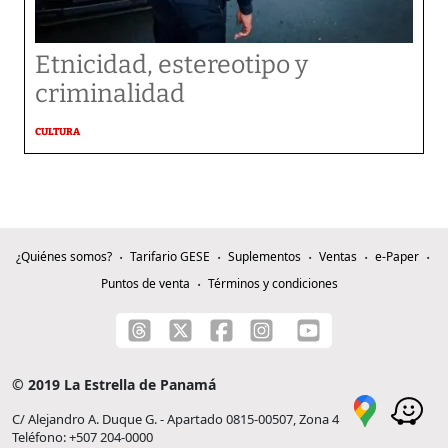
Etnicidad, estereotipo y
criminalidad
CULTURA
¿Quiénes somos?
Tarifario GESE
Suplementos
Ventas
e-Paper
Puntos de venta
Términos y condiciones
© 2019 La Estrella de Panamá
C/ Alejandro A. Duque G. - Apartado 0815-00507, Zona 4
Teléfono: +507 204-0000