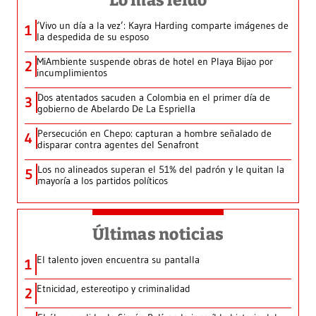
Lo más leído
‘Vivo un día a la vez’: Kayra Harding comparte imágenes de
1
la despedida de su esposo
MiAmbiente suspende obras de hotel en Playa Bijao por
2
incumplimientos
Dos atentados sacuden a Colombia en el primer día de
3
gobierno de Abelardo De La Espriella
Persecución en Chepo: capturan a hombre señalado de
4
disparar contra agentes del Senafront
Los no alineados superan el 51% del padrón y le quitan la
5
mayoría a los partidos políticos
Últimas noticias
El talento joven encuentra su pantalla​
1
Etnicidad, estereotipo y criminalidad
2