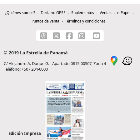
¿Quiénes somos?
Tarifario GESE
Suplementos
Ventas
e-Paper
Puntos de venta
Términos y condiciones
© 2019 La Estrella de Panamá
C/ Alejandro A. Duque G. - Apartado 0815-00507, Zona 4
Teléfono: +507 204-0000
Edición Impresa