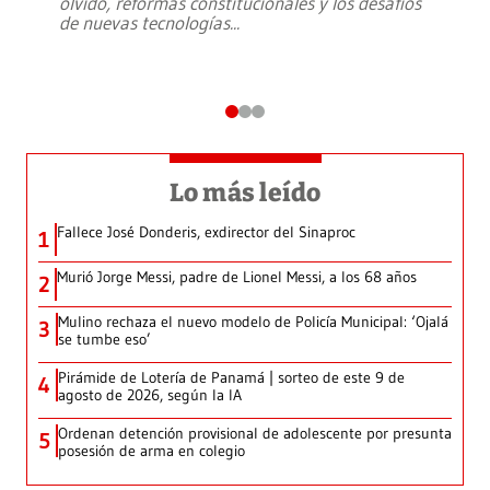
olvido, reformas constitucionales y los desafíos
de nuevas tecnologías
...
Lo más leído
Fallece José Donderis, exdirector del Sinaproc
1
Murió Jorge Messi, padre de Lionel Messi, a los 68 años
2
Mulino rechaza el nuevo modelo de Policía Municipal: ‘Ojalá
3
se tumbe eso’
Pirámide de Lotería de Panamá | sorteo de este 9 de
4
agosto de 2026, según la IA
Ordenan detención provisional de adolescente por presunta
5
posesión de arma en colegio