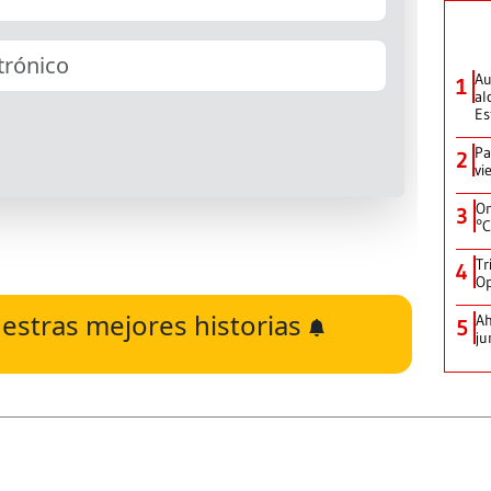
Au
1
al
Es
Pa
2
vi
On
3
°C
Tr
4
Op
estras mejores historias
Ah
5
ju