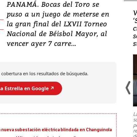
PANAMÁ. Bocas del Toro se
Video, Japón: Terremoto
V
puso a un juego de meterse en
deja heridos y graves
‘
la gran final del LXVII Torneo
daños en Kumamoto
c
Nacional de Béisbol Mayor, al
s
vencer ayer 7 carre...
s
 cobertura en los resultados de búsqueda.
a Estrella en Google ↗️
Un fuerte terremoto de magnitud
7,1 se registró este martes 28 de
julio en la prefectura de Kumamoto,
L
al sur de Japón, provocando una
s
emergencia de gran
...
p
a nueva subestación eléctrica blindada en Changuinola
r
d