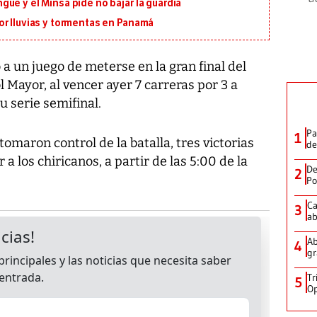
ue y el Minsa pide no bajar la guardia
or lluvias y tormentas en Panamá
 un juego de meterse en la gran final del
 Mayor, al vencer ayer 7 carreras por 3 a
u serie semifinal.
Pa
1
tomaron control de la batalla, tres victorias
de
a los chiricanos, a partir de las 5:00 de la
De
2
Po
Ca
3
ab
Ab
4
gr
Tr
5
Op