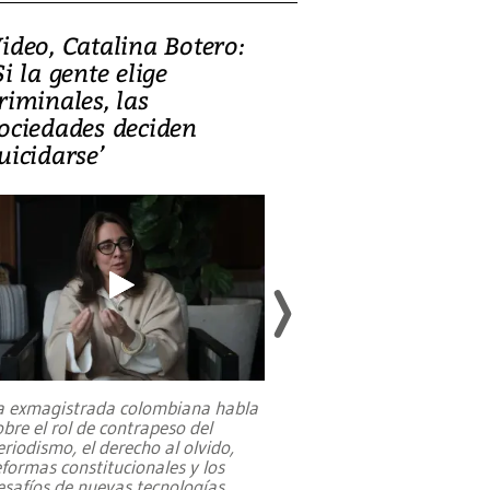
ideo, Catalina Botero:
Video: Lula la
Si la gente elige
candidatura 
riminales, las
promesas de i
ociedades deciden
en defensa, ed
uicidarse’
tierras raras
a exmagistrada colombiana habla
Entre recuerdos y es
obre el rol de contrapeso del
referencias hacia sus
eriodismo, el derecho al olvido,
presidente de Brasil,
eformas constitucionales y los
da Silva, oficializó 
esafíos de nuevas tecnologías
...
candidatura
...