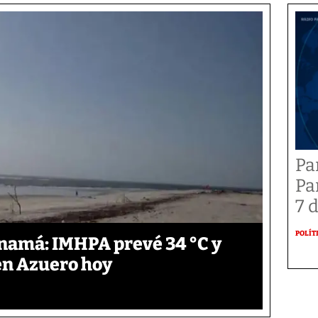
Pa
Pa
7 
POLÍT
anamá: IMHPA prevé 34 °C y
en Azuero hoy