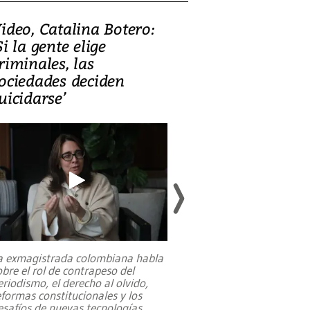
ideo, Catalina Botero:
Video: Lula la
Si la gente elige
candidatura 
riminales, las
promesas de i
ociedades deciden
en defensa, ed
uicidarse’
tierras raras
a exmagistrada colombiana habla
Entre recuerdos y es
obre el rol de contrapeso del
referencias hacia sus
eriodismo, el derecho al olvido,
presidente de Brasil,
eformas constitucionales y los
da Silva, oficializó 
esafíos de nuevas tecnologías
...
candidatura
...