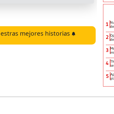
Nu
1
de
estras mejores historias
Op
2
de
Mo
3
mi
Th
4
se
Ap
5
pl