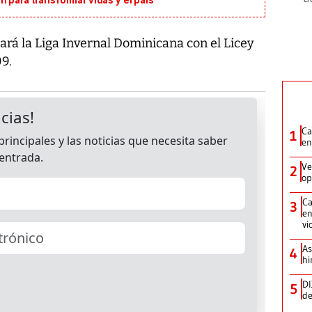
 para transformar vidas y el país
rá la Liga Invernal Dominicana con el Licey
9.
Ca
1
en
Ve
2
op
Ca
3
en
vi
As
4
hi
DI
5
de