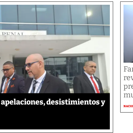
Fa
re
pr
mu
apelaciones, desistimientos y
NACI