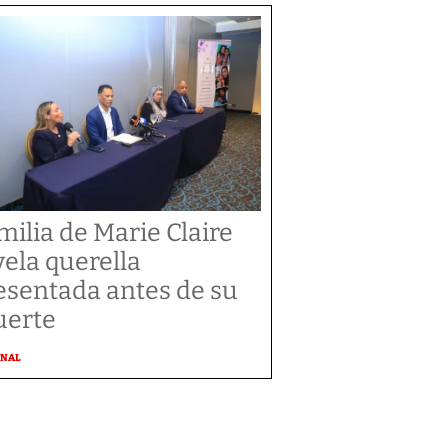
milia de Marie Claire
vela querella
esentada antes de su
erte
ONAL