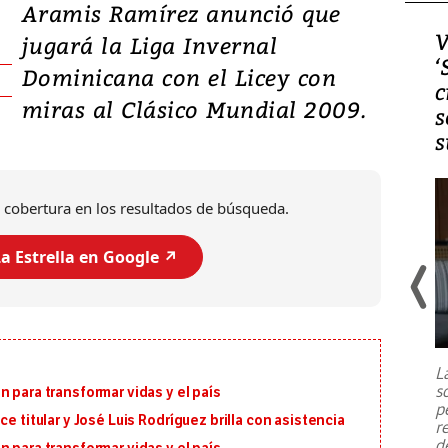
Aramis Ramírez anunció que
Video, Japón: Terremoto
V
jugará la Liga Invernal
deja heridos y graves
‘
Dominicana con el Licey con
daños en Kumamoto
c
miras al Clásico Mundial 2009.
s
s
 cobertura en los resultados de búsqueda.
a Estrella en Google ↗️
Un fuerte terremoto de magnitud
7,1 se registró este martes 28 de
julio en la prefectura de Kumamoto,
L
al sur de Japón, provocando una
s
 para transformar vidas y el país
emergencia de gran
...
p
e titular y José Luis Rodríguez brilla con asistencia
r
d