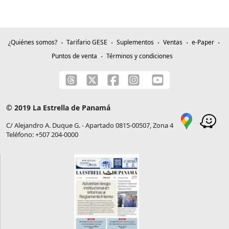
¿Quiénes somos?
Tarifario GESE
Suplementos
Ventas
e-Paper
Puntos de venta
Términos y condiciones
© 2019 La Estrella de Panamá
C/ Alejandro A. Duque G. - Apartado 0815-00507, Zona 4
Teléfono: +507 204-0000