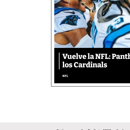
Vuelve la NFL: Pan
los Cardinals
NFL