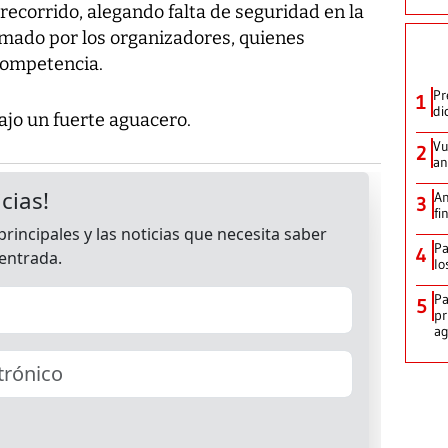
recorrido, alegando falta de seguridad en la
mado por los organizadores, quienes
competencia.
Pr
1
di
ajo un fuerte aguacero.
Vu
2
an
An
3
fi
Pa
4
lo
Pa
5
pr
ag