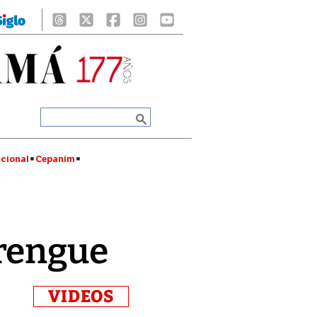
cional
Cepanim
erengue
VIDEOS