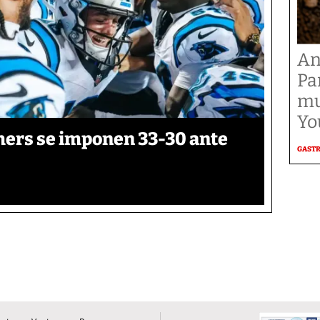
An
Pa
mu
Yo
thers se imponen 33-30 ante
GAST