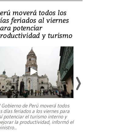
erú moverá todos los
Video, Catalin
ías feriados al viernes
‘Si la gente el
ara potenciar
criminales, la
roductividad y turismo
sociedades de
suicidarse’
l Gobierno de Perú moverá todos
os días feriados a los viernes para
La exmagistrada co
sí potenciar el turismo interno y
sobre el rol de contr
ejorar la productividad, informó el
periodismo, el derech
inistro
...
reformas constitucio
desafíos de nuevas t