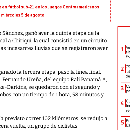
e en fútbol sub-21 en los Juegos Centroamericanos
 miércoles 5 de agosto
ánchez, ganó ayer la quinta etapa de la
al a Chiriquí, la cual consistió en un circuito
Au
las incesantes lluvias que se registraron ayer
1
al
Es
CS
2
anado la tercera etapa, paso la línea final,
ju
de
2. Fernando Ureña, del equipo Rali Panamá A,
CS
ike-Darkins, se quedaron con el segundo y
3
pa
mbos con un tiempo de 1 hora, 58 minutos y
Gu
4
lo
re
ía previsto correr 102 kilómetros, se redujo a
Pr
5
Es
cera vuelta, un grupo de ciclistas