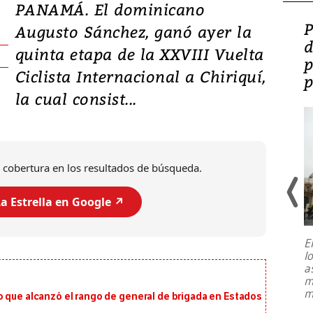
PANAMÁ. El dominicano
Video: Lula lanza su
P
Augusto Sánchez, ganó ayer la
candidatura con
d
quinta etapa de la XXVIII Vuelta
promesas de inversión
p
Ciclista Internacional a Chiriquí,
en defensa, educación y
p
la cual consist...
tierras raras
 cobertura en los resultados de búsqueda.
a Estrella en Google ↗️
E
l
Entre recuerdos y escuetas
a
referencias hacia sus adversarios, el
m
presidente de Brasil, Luiz Inácio Lula
m
o que alcanzó el rango de general de brigada en Estados
da Silva, oficializó este domingo su
candidatura
...