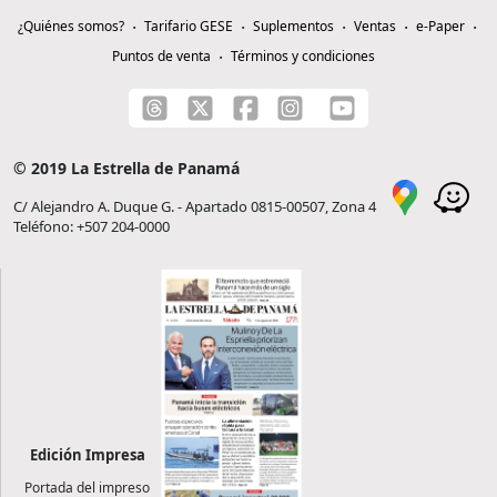
¿Quiénes somos?
Tarifario GESE
Suplementos
Ventas
e-Paper
Puntos de venta
Términos y condiciones
© 2019 La Estrella de Panamá
C/ Alejandro A. Duque G. - Apartado 0815-00507, Zona 4
Teléfono: +507 204-0000
Edición Impresa
Portada del impreso