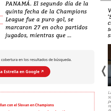
PANAMÁ. El segundo día de la
Video, Japón: Terremoto
V
quinta fecha de la Champions
deja heridos y graves
‘
League fue a puro gol, se
daños en Kumamoto
c
marcaron 27 en ocho partidos
s
jugados, mientras que ...
s
 cobertura en los resultados de búsqueda.
a Estrella en Google ↗️
Un fuerte terremoto de magnitud
7,1 se registró este martes 28 de
julio en la prefectura de Kumamoto,
L
al sur de Japón, provocando una
s
emergencia de gran
...
p
illan con el Slovan en Champions
r
d