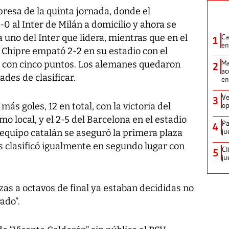
presa de la quinta jornada, donde el
0 al Inter de Milán a domicilio y ahora se
 uno del Inter que lidera, mientras que en el
Ca
1
en
 Chipre empató 2-2 en su estadio con el
Ma
con cinco puntos. Los alemanes quedaron
2
ac
ades de clasificar.
en
Ve
3
ás goles, 12 en total, con la victoria del
op
o local, y el 2-5 del Barcelona en el estadio
Pa
4
ju
l equipo catalán se aseguró la primera plaza
s clasificó igualmente en segundo lugar con
Cl
5
ju
zas a octavos de final ya estaban decididas no
ado”.