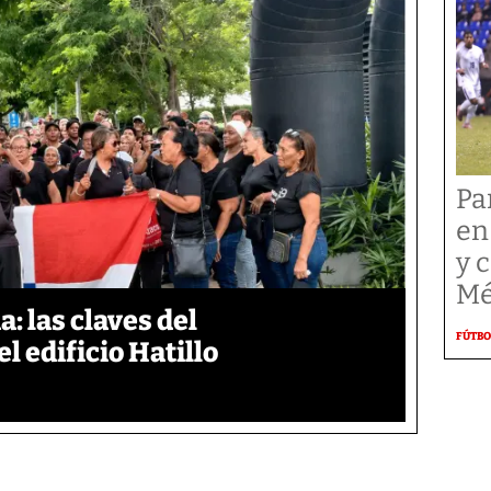
Pa
en
y 
Mé
: las claves del
FÚTBO
l edificio Hatillo