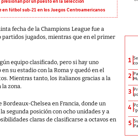
presionan por un puesto en la selección
e en fútbol sub-21 en los Juegos Centroamericanos
inta fecha de la Champions League fue a
 partidos jugados, mientras que en el primer
Se
1
gún equipo clasificado, pero si hay uno
co
ó en su estadio con la Roma y quedó en el
Pa
2
s. Mientras tanto, los italianos gracias a la
Mu
 la zona.
Pr
3
po
fue Bordeaux-Chelsea en Francia, donde un
Po
4
‘g
n la segunda posición con ocho unidades y a
sibilidades claras de clasificarse a octavos en
Su
5
P