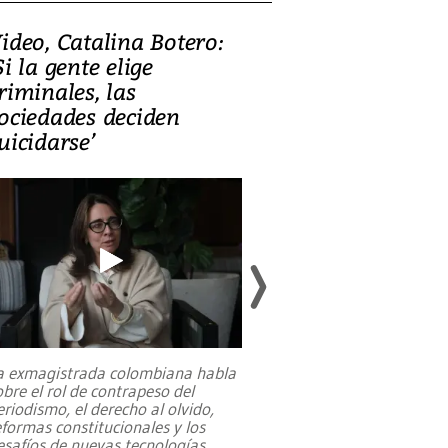
ideo, Catalina Botero:
Video: Lula la
Si la gente elige
candidatura 
riminales, las
promesas de i
ociedades deciden
en defensa, ed
uicidarse’
tierras raras
a exmagistrada colombiana habla
Entre recuerdos y es
obre el rol de contrapeso del
referencias hacia sus
eriodismo, el derecho al olvido,
presidente de Brasil,
eformas constitucionales y los
da Silva, oficializó 
esafíos de nuevas tecnologías
...
candidatura
...