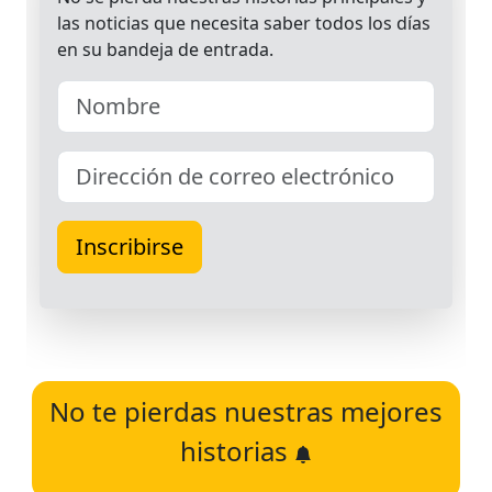
No te pierdas nuestras mejores
historias