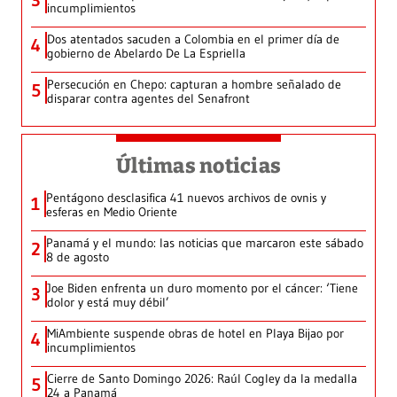
3
incumplimientos
Dos atentados sacuden a Colombia en el primer día de
4
gobierno de Abelardo De La Espriella
Persecución en Chepo: capturan a hombre señalado de
5
disparar contra agentes del Senafront
Últimas noticias
Pentágono desclasifica 41 nuevos archivos de ovnis y
1
esferas en Medio Oriente
Panamá y el mundo: las noticias que marcaron este sábado
2
8 de agosto
Joe Biden enfrenta un duro momento por el cáncer: ‘Tiene
3
dolor y está muy débil’
MiAmbiente suspende obras de hotel en Playa Bijao por
4
incumplimientos
Cierre de Santo Domingo 2026: Raúl Cogley da la medalla
5
24 a Panamá