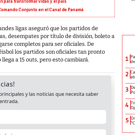
 para transformar vidas y el país
 Comando Conjunto en el Canal de Panamá
andes ligas aseguró que los partidos de
s, desempates por título de división, boleto a
garse completos para ser oficiales. De
isbol los partidos son oficiales tan pronto
Pa
1
llega a 15 outs, pero esto cambiará.
de
Ca
2
ab
De
3
Po
Tr
4
Op
On
5
°C