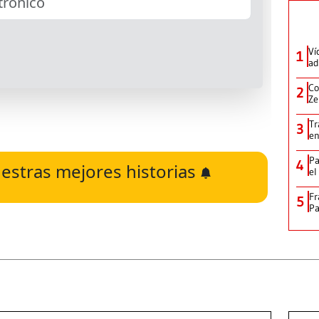
Ví
1
ad
Co
2
Ze
Tr
3
en
Pa
4
estras mejores historias
el
Fr
5
Pa