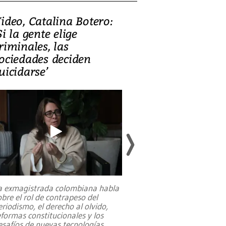
ideo, Catalina Botero:
Video: Lula la
Si la gente elige
candidatura 
riminales, las
promesas de i
ociedades deciden
en defensa, ed
uicidarse’
tierras raras
a exmagistrada colombiana habla
Entre recuerdos y es
obre el rol de contrapeso del
referencias hacia sus
eriodismo, el derecho al olvido,
presidente de Brasil,
eformas constitucionales y los
da Silva, oficializó 
esafíos de nuevas tecnologías
...
candidatura
...