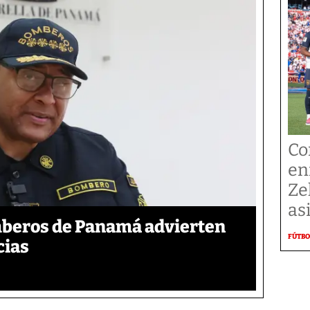
Co
en
Ze
as
mberos de Panamá advierten
FÚTBO
cias