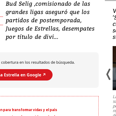
Bud Selig ,comisionado de las
Video, Japón: Terremoto
V
grandes ligas aseguró que los
deja heridos y graves
‘
partidos de postemporada,
daños en Kumamoto
c
Juegos de Estrellas, desempates
s
por título de divi...
s
 cobertura en los resultados de búsqueda.
a Estrella en Google ↗️
Un fuerte terremoto de magnitud
7,1 se registró este martes 28 de
julio en la prefectura de Kumamoto,
L
al sur de Japón, provocando una
s
emergencia de gran
...
p
 para transformar vidas y el país
r
d