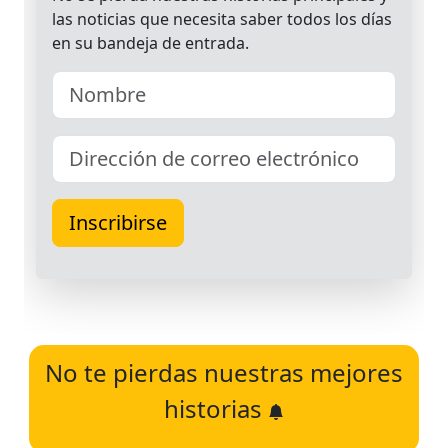
No te pierdas nuestras mejores
historias