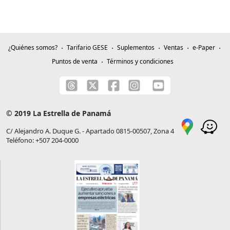
¿Quiénes somos?
Tarifario GESE
Suplementos
Ventas
e-Paper
Puntos de venta
Términos y condiciones
© 2019 La Estrella de Panamá
C/ Alejandro A. Duque G. - Apartado 0815-00507, Zona 4
Teléfono: +507 204-0000