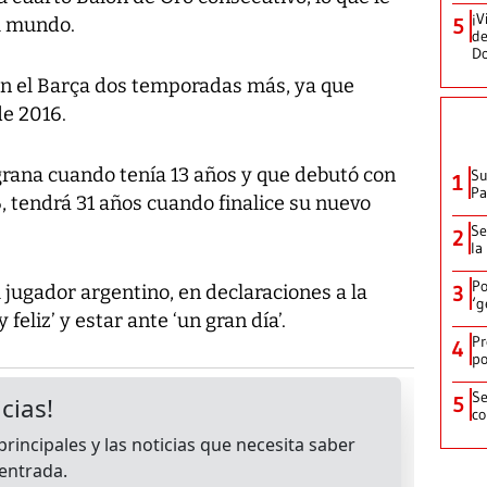
¡V
l mundo.
5
de
D
on el Barça dos temporadas más, ya que
de 2016.
ulgrana cuando tenía 13 años y que debutó con
Su
1
P
, tendrá 31 años cuando finalice su nuevo
Se
2
la
Po
l jugador argentino, en declaraciones a la
3
‘g
feliz’ y estar ante ‘un gran día’.
Pr
4
po
Se
5
co