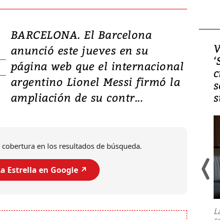
BARCELONA. El Barcelona
Video, Japón: Terremoto
V
anunció este jueves en su
deja heridos y graves
‘
página web que el internacional
daños en Kumamoto
c
argentino Lionel Messi firmó la
s
ampliación de su contr...
s
 cobertura en los resultados de búsqueda.
a Estrella en Google ↗️
Un fuerte terremoto de magnitud
7,1 se registró este martes 28 de
julio en la prefectura de Kumamoto,
L
al sur de Japón, provocando una
s