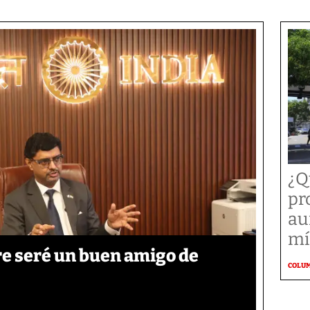
¿Q
pr
au
mí
re seré un buen amigo de
COLU