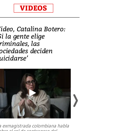
VIDEOS
ideo, Catalina Botero:
Video: Lula la
Si la gente elige
candidatura 
riminales, las
promesas de i
ociedades deciden
en defensa, ed
uicidarse’
tierras raras
a exmagistrada colombiana habla
Entre recuerdos y es
obre el rol de contrapeso del
referencias hacia sus