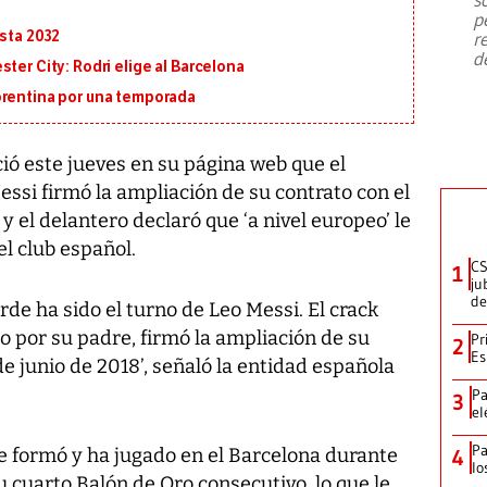
emergencia de gran
...
p
asta 2032
r
d
ter City: Rodri elige al Barcelona
orentina por una temporada
ó este jueves en su página web que el
essi firmó la ampliación de su contrato con el
 y el delantero declaró que ‘a nivel europeo’ le
el club español.
CS
1
ju
de
rde ha sido el turno de Leo Messi. El crack
 por su padre, firmó la ampliación de su
Pr
2
Es
de junio de 2018’, señaló la entidad española
Pa
3
el
Pa
se formó y ha jugado en el Barcelona durante
4
lo
u cuarto Balón de Oro consecutivo, lo que le