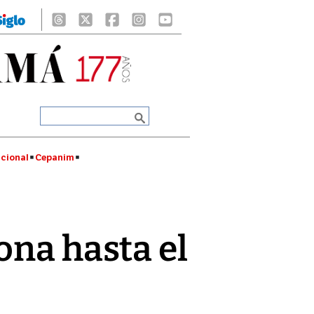
cional
Cepanim
ona hasta el