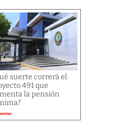
ué suerte correrá el
oyecto 491 que
menta la pensión
nima?
MNISTAS