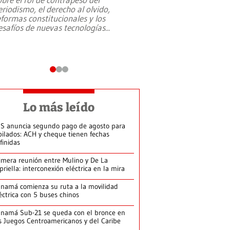
eriodismo, el derecho al olvido,
presidente de Brasil,
eformas constitucionales y los
da Silva, oficializó 
esafíos de nuevas tecnologías
...
candidatura
...
Lo más leído
S anuncia segundo pago de agosto para
bilados: ACH y cheque tienen fechas
finidas
imera reunión entre Mulino y De La
priella: interconexión eléctrica en la mira
namá comienza su ruta a la movilidad
éctrica con 5 buses chinos
namá Sub-21 se queda con el bronce en
s Juegos Centroamericanos y del Caribe