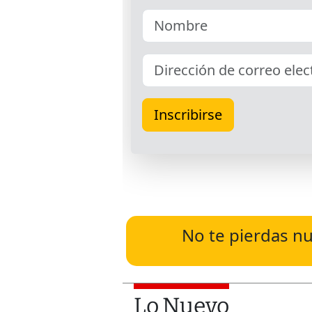
No te pierdas nu
Lo Nuevo