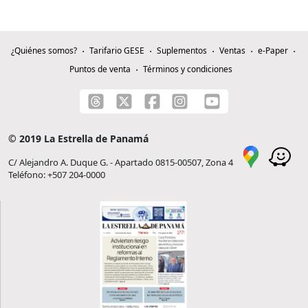
¿Quiénes somos?
Tarifario GESE
Suplementos
Ventas
e-Paper
Puntos de venta
Términos y condiciones
© 2019 La Estrella de Panamá
C/ Alejandro A. Duque G. - Apartado 0815-00507, Zona 4
Teléfono: +507 204-0000