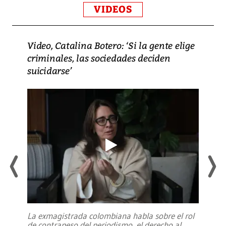
VIDEOS
Video, Catalina Botero: ‘Si la gente elige
criminales, las sociedades deciden
suicidarse’
La exmagistrada colombiana habla sobre el rol
de contrapeso del periodismo, el derecho al