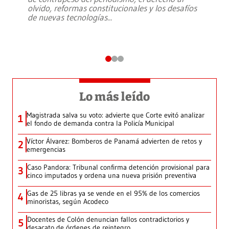
olvido, reformas constitucionales y los desafíos
de nuevas tecnologías
...
Lo más leído
Magistrada salva su voto: advierte que Corte evitó analizar
1
el fondo de demanda contra la Policía Municipal
Víctor Álvarez: Bomberos de Panamá advierten de retos y
2
emergencias
Caso Pandora: Tribunal confirma detención provisional para
3
cinco imputados y ordena una nueva prisión preventiva
Gas de 25 libras ya se vende en el 95% de los comercios
4
minoristas, según Acodeco
Docentes de Colón denuncian fallos contradictorios y
5
desacato de órdenes de reintegro