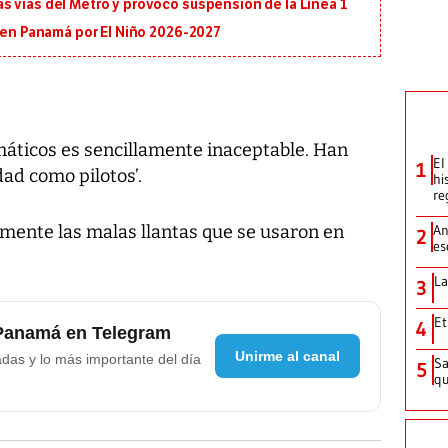
s vías del Metro y provocó suspensión de la Línea 1
s en Panamá por El Niño 2026-2027
máticos es sencillamente inaceptable. Han
El
1
ad como pilotos’.
hi
re
amente las malas llantas que se usaron en
An
2
es
La
3
Et
4
 Panamá en Telegram
Unirme al canal
adas y lo más importante del día
Sa
5
qu