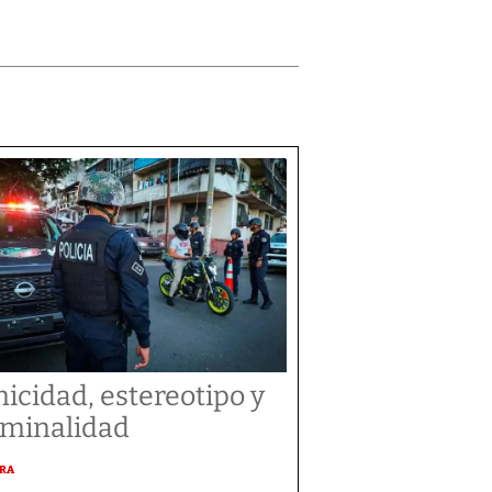
nicidad, estereotipo y
iminalidad
URA