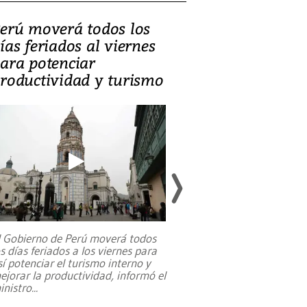
erú moverá todos los
Video, Catalin
ías feriados al viernes
‘Si la gente el
ara potenciar
criminales, la
roductividad y turismo
sociedades de
suicidarse’
l Gobierno de Perú moverá todos
os días feriados a los viernes para
La exmagistrada co
sí potenciar el turismo interno y
sobre el rol de contr
ejorar la productividad, informó el
periodismo, el derech
inistro
...
reformas constitucio
desafíos de nuevas t