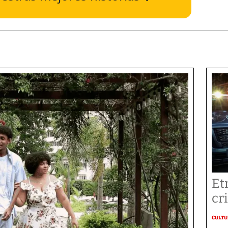
Et
cr
CULT