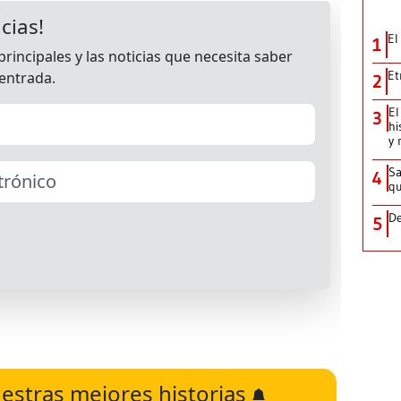
El
1
Et
2
El
3
hi
y 
Sa
4
qu
De
5
estras mejores historias