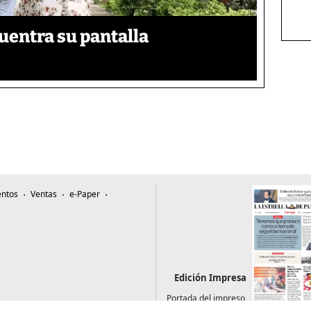
uentra su pantalla​
ntos
Ventas
e-Paper
Edición Impresa
Portada del impreso
del 9 de agosto de