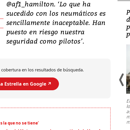
@af1_hamilton. ‘Lo que ha
Video: Lula lanza su
P
sucedido con los neumáticos es
candidatura con
d
sencillamente inaceptable. Han
promesas de inversión
p
puesto en riesgo nuestra
en defensa, educación y
p
seguridad como pilotos’.
tierras raras
 cobertura en los resultados de búsqueda.
a Estrella en Google ↗️
E
l
Entre recuerdos y escuetas
a
referencias hacia sus adversarios, el
m
presidente de Brasil, Luiz Inácio Lula
m
 la que no se tiene’
da Silva, oficializó este domingo su
candidatura
...