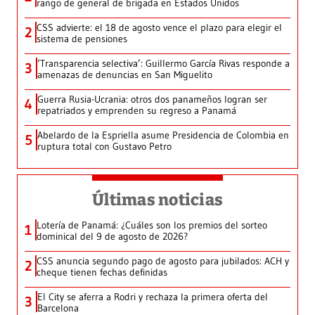
rango de general de brigada en Estados Unidos
CSS advierte: el 18 de agosto vence el plazo para elegir el
2
sistema de pensiones
‘Transparencia selectiva’: Guillermo García Rivas responde a
3
amenazas de denuncias en San Miguelito
Guerra Rusia-Ucrania: otros dos panameños logran ser
4
repatriados y emprenden su regreso a Panamá
Abelardo de la Espriella asume Presidencia de Colombia en
5
ruptura total con Gustavo Petro
Últimas noticias
Lotería de Panamá: ¿Cuáles son los premios del sorteo
1
dominical del 9 de agosto de 2026?
CSS anuncia segundo pago de agosto para jubilados: ACH y
2
cheque tienen fechas definidas
El City se aferra a Rodri y rechaza la primera oferta del
3
Barcelona