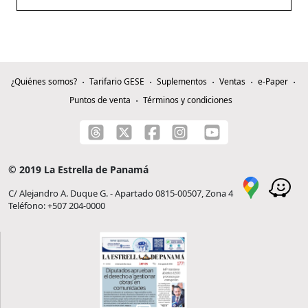
¿Quiénes somos?
Tarifario GESE
Suplementos
Ventas
e-Paper
Puntos de venta
Términos y condiciones
© 2019 La Estrella de Panamá
C/ Alejandro A. Duque G. - Apartado 0815-00507, Zona 4
Teléfono: +507 204-0000