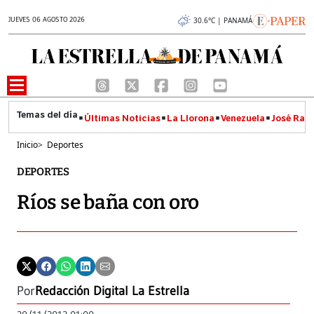
JUEVES 06 AGOSTO 2026
30.6°C | PANAMÁ
Últimas Noticias
La Llorona
Venezuela
José Raúl
Inicio
>
Deportes
DEPORTES
Ríos se baña con oro
Por
Redacción Digital La Estrella