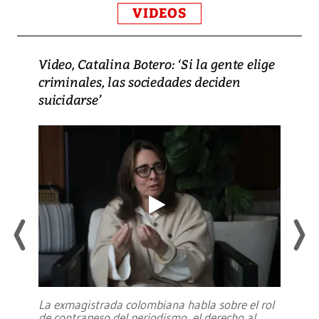
VIDEOS
Video, Catalina Botero: ‘Si la gente elige
criminales, las sociedades deciden
suicidarse’
La exmagistrada colombiana habla sobre el rol
de contrapeso del periodismo, el derecho al