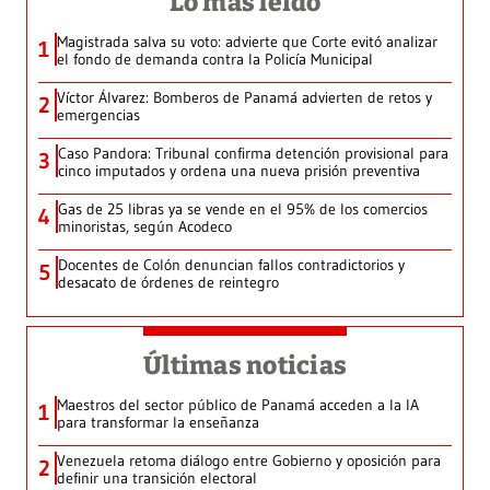
Lo más leído
Magistrada salva su voto: advierte que Corte evitó analizar
1
el fondo de demanda contra la Policía Municipal
Víctor Álvarez: Bomberos de Panamá advierten de retos y
2
emergencias
Caso Pandora: Tribunal confirma detención provisional para
3
cinco imputados y ordena una nueva prisión preventiva
Gas de 25 libras ya se vende en el 95% de los comercios
4
minoristas, según Acodeco
Docentes de Colón denuncian fallos contradictorios y
5
desacato de órdenes de reintegro
Últimas noticias
Maestros del sector público de Panamá acceden a la IA
1
para transformar la enseñanza
Venezuela retoma diálogo entre Gobierno y oposición para
2
definir una transición electoral