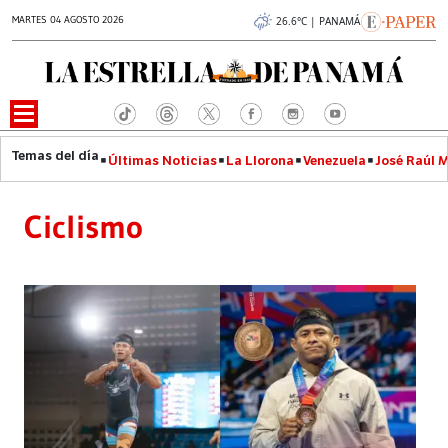
MARTES 04 AGOSTO 2026
26.6°C | PANAMÁ
Últimas Noticias
La Llorona
Venezuela
José Raúl 
Ciclismo