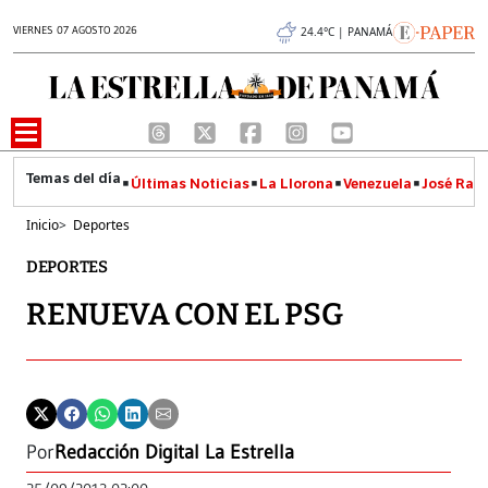
VIERNES 07 AGOSTO 2026
24.4°C | PANAMÁ
Últimas Noticias
La Llorona
Venezuela
José Raúl
Inicio
>
Deportes
DEPORTES
RENUEVA CON EL PSG
Por
Redacción Digital La Estrella