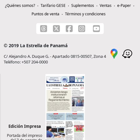
¿Quiénes somos?
Tarifario GESE
Suplementos
Ventas
e-Paper
Puntos de venta
Términos y condiciones
© 2019 La Estrella de Panamá
C/ Alejandro A. Duque G. - Apartado 0815-00507, Zona 4
Teléfono: +507 204-0000
Edición Impresa
Portada del impreso