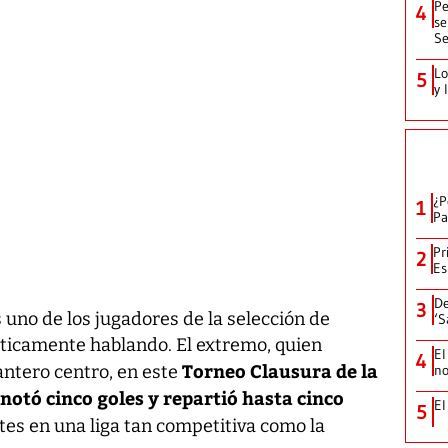
Pe
4
se
Se
Lo
5
y 
¿P
1
Pa
Pr
2
Es
De
3
uno de los jugadores de la selección de
‘S
ticamente hablando. El extremo, quien
El
4
Torneo Clausura de la
no
ntero centro, en este
anotó cinco goles y repartió hasta cinco
El
5
s en una liga tan competitiva como la