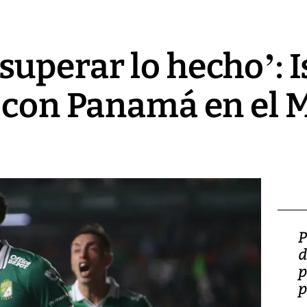
uperar lo hecho’: 
 con Panamá en el 
Video: Lula lanza su
P
candidatura con
d
promesas de inversión
p
en defensa, educación y
p
tierras raras