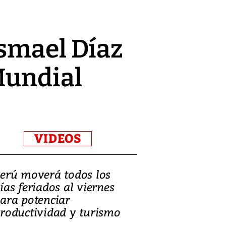
Ismael Díaz
Mundial
VIDEOS
erú moverá todos los
Video, Catalin
ías feriados al viernes
‘Si la gente el
ara potenciar
criminales, la
roductividad y turismo
sociedades de
suicidarse’