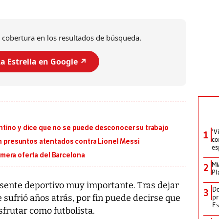
 cobertura en los resultados de búsqueda.
a Estrella en Google ↗️
tino y dice que no se puede desconocer su trabajo
‘V
1
co
on presuntos atentados contra Lionel Messi
es
primera oferta del Barcelona
Mi
2
Pl
esente deportivo muy importante. Tras dejar
Do
3
pr
 sufrió años atrás, por fin puede decirse que
Es
sfrutar como futbolista.