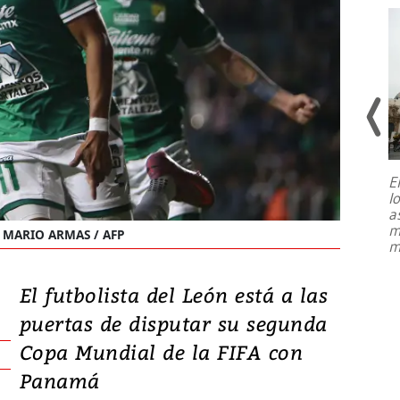
E
l
Entre recuerdos y escuetas
a
referencias hacia sus adversarios, el
m
MARIO ARMAS / AFP
presidente de Brasil, Luiz Inácio Lula
m
da Silva, oficializó este domingo su
candidatura
...
El futbolista del León está a las
puertas de disputar su segunda
Copa Mundial de la FIFA con
Panamá