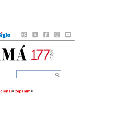
cional
Cepanim