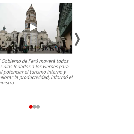
l Gobierno de Perú moverá todos
os días feriados a los viernes para
La exmagistrada co
sí potenciar el turismo interno y
sobre el rol de contr
ejorar la productividad, informó el
periodismo, el derech
inistro
...
reformas constitucio
desafíos de nuevas t