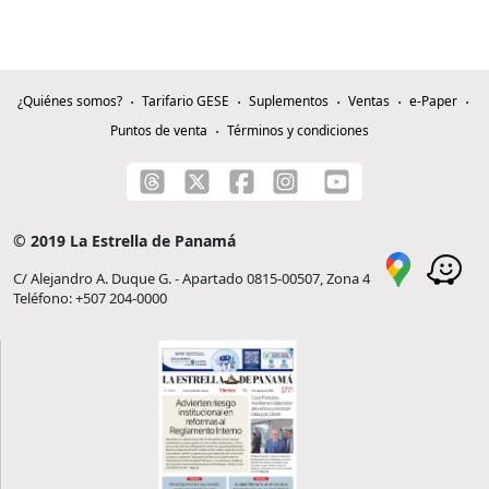
¿Quiénes somos?
Tarifario GESE
Suplementos
Ventas
e-Paper
Puntos de venta
Términos y condiciones
© 2019 La Estrella de Panamá
C/ Alejandro A. Duque G. - Apartado 0815-00507, Zona 4
Teléfono: +507 204-0000