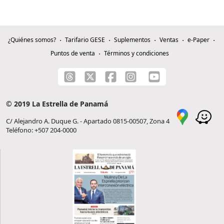
¿Quiénes somos?
Tarifario GESE
Suplementos
Ventas
e-Paper
Puntos de venta
Términos y condiciones
© 2019 La Estrella de Panamá
C/ Alejandro A. Duque G. - Apartado 0815-00507, Zona 4
Teléfono: +507 204-0000