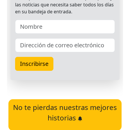
No te pierdas nuestras mejores
historias