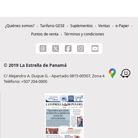
¿Quiénes somos?
Tarifario GESE
Suplementos
Ventas
e-Paper
Puntos de venta
Términos y condiciones
© 2019 La Estrella de Panamá
C/ Alejandro A. Duque G. - Apartado 0815-00507, Zona 4
Teléfono: +507 204-0000