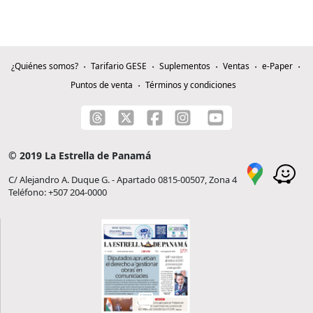
¿Quiénes somos?
Tarifario GESE
Suplementos
Ventas
e-Paper
Puntos de venta
Términos y condiciones
© 2019 La Estrella de Panamá
C/ Alejandro A. Duque G. - Apartado 0815-00507, Zona 4
Teléfono: +507 204-0000