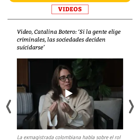
VIDEOS
Video, Catalina Botero: ‘Si la gente elige
criminales, las sociedades deciden
suicidarse’
La exmagistrada colombiana habla sobre el rol