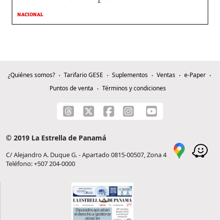
NACIONAL
¿Quiénes somos?
Tarifario GESE
Suplementos
Ventas
e-Paper
Puntos de venta
Términos y condiciones
© 2019 La Estrella de Panamá
C/ Alejandro A. Duque G. - Apartado 0815-00507, Zona 4
Teléfono: +507 204-0000