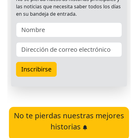
No te pierdas nuestras mejores
historias