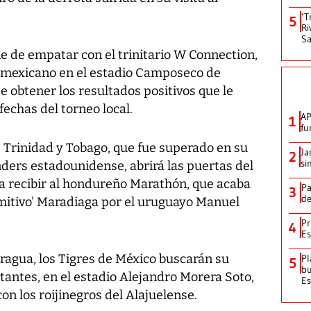
‘T
5
Ri
Sa
e de empatar con el trinitario W Connection,
ra mexicano en el estadio Camposeco de
 obtener los resultados positivos que le
fechas del torneo local.
AP
1
fu
e Trinidad y Tobago, que fue superado en su
Ja
2
si
ders estadounidense, abrirá las puertas del
a recibir al hondureño Marathón, que acaba
Pa
3
de
imitivo' Maradiaga por el uruguayo Manuel
Pr
4
Es
caragua, los Tigres de México buscarán su
Pl
5
bu
tantes, en el estadio Alejandro Morera Soto,
Es
on los roijinegros del Alajuelense.