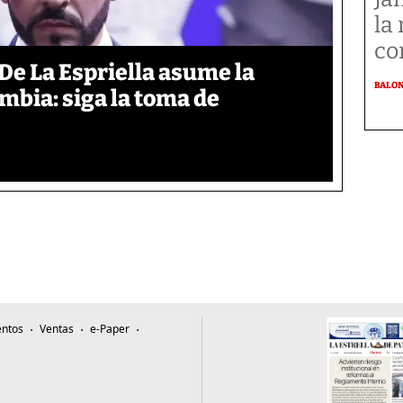
la
co
De La Espriella asume la
BALO
mbia: siga la toma de
ntos
Ventas
e-Paper