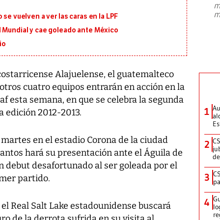
m
presidente de Brasil, Luiz Inácio Lula
m
 se vuelven a ver las caras en la LPF
da Silva, oficializó este domingo su
candidatura
...
l Mundial y cae goleado ante México
io
costarricense Alajuelense, el guatemalteco
otros cuatro equipos entrarán en acción en la
f esta semana, en que se celebra la segunda
Au
1
la edición 2012-2013.
al
Es
 martes en el estadio Corona de la ciudad
CS
2
ju
antos hará su presentación ante el Águila de
de
n debut desafortunado al ser goleada por el
CS
3
mer partido.
pa
Gu
4
, el Real Salt Lake estadounidense buscará
lo
re
ro de la derrota sufrida en su visita al