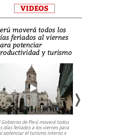
VIDEOS
erú moverá todos los
Video, Catalin
ías feriados al viernes
‘Si la gente el
ara potenciar
criminales, la
roductividad y turismo
sociedades de
suicidarse’
l Gobierno de Perú moverá todos
os días feriados a los viernes para
La exmagistrada co
sí potenciar el turismo interno y
sobre el rol de contr