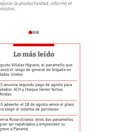
ejorar la productividad, informó el
periodismo, el derech
inistro
...
reformas constitucio
desafíos de nuevas t
Lo más leído
gusto Villalaz-Higuero, el panameño que
canzó el rango de general de brigada en
tados Unidos
S anuncia segundo pago de agosto para
bilados: ACH y cheque tienen fechas
finidas
S advierte: el 18 de agosto vence el plazo
ra elegir el sistema de pensiones
erra Rusia-Ucrania: otros dos panameños
gran ser repatriados y emprenden su
greso a Panamá