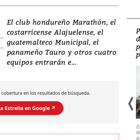
El club hondureño Marathón, el
Video: Lula lanza su
P
costarricense Alajuelense, el
candidatura con
d
guatemalteco Municipal, el
promesas de inversión
p
panameño Tauro y otros cuatro
en defensa, educación y
p
equipos entrarán e...
tierras raras
 cobertura en los resultados de búsqueda.
a Estrella en Google ↗️
E
l
Entre recuerdos y escuetas
a
referencias hacia sus adversarios, el