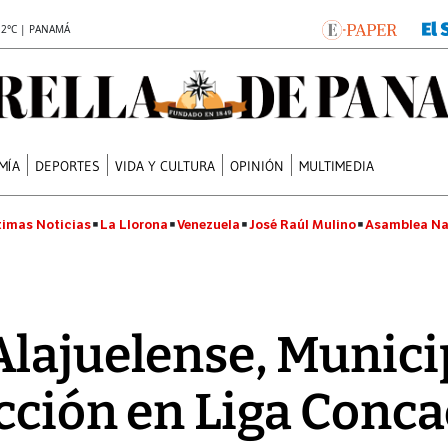
.2°C | PANAMÁ
MÍA
DEPORTES
VIDA Y CULTURA
OPINIÓN
MULTIMEDIA
timas Noticias
La Llorona
Venezuela
José Raúl Mulino
Asamblea Na
lajuelense, Munici
cción en Liga Conca