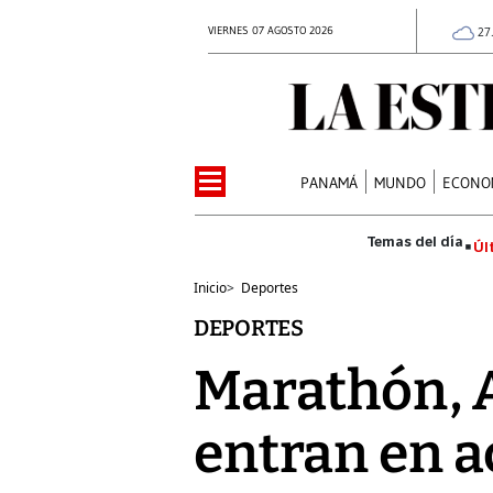
VIERNES 07 AGOSTO 2026
27
PANAMÁ
MUNDO
ECONO
Úl
Inicio
>
Deportes
DEPORTES
Marathón, A
entran en a