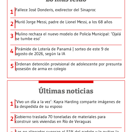
Fallece José Donderis, exdirector del Sinaproc
1
Murió Jorge Messi, padre de Lionel Messi, a los 68 años
2
Mulino rechaza el nuevo modelo de Policía Municipal: ‘Ojalá
3
se tumbe eso’
Pirámide de Lotería de Panamá | sorteo de este 9 de
4
agosto de 2026, según la IA
Ordenan detención provisional de adolescente por presunta
5
posesión de arma en colegio
Últimas noticias
‘Vivo un día a la vez’: Kayra Harding comparte imágenes de
1
la despedida de su esposo
Gobierno traslada 70 toneladas de materiales para
2
construir seis viviendas en Río de Veraguas
Los no alineados superan el 51% del padrón y le quitan la