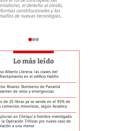
eriodismo, el derecho al olvido,
presidente de Brasil,
eformas constitucionales y los
da Silva, oficializó 
esafíos de nuevas tecnologías
...
candidatura
...
Lo más leído
so Alberto Llerena: las claves del
frentamiento en el edificio Hatillo
ctor Álvarez: Bomberos de Panamá
vierten de retos y emergencias
s de 25 libras ya se vende en el 95% de
s comercios minoristas, según Acodeco
pturan en Chiriquí a hombre investigado
 la Operación Trillizas por nuevo caso de
olación a una menor