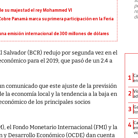
emergencia de gran
...
p
 de su majestad el rey Mohammed VI
r
d
Cobre Panamá marca su primera participación en la Feria
 una emisión internacional de 300 millones de dólares
l Salvador (BCR) redujo por segunda vez en el
económico para el 2019, que pasó de un 2.4 a
Ca
1
en
un comunicado que este ajuste de la previsión
Ví
2
de la economía local y la tendencia a la baja en
ad
económico de los principales socios
Ga
3
lo
Ca
4
, el Fondo Monetario Internacional (FMI) y la
en
vi
ón y Desarrollo Económico (OCDE) dan cuenta