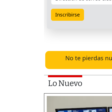
No te pierdas nu
Lo Nuevo