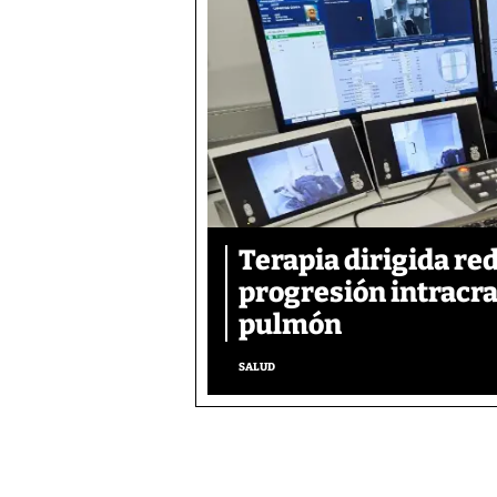
Terapia dirigida re
progresión intracra
pulmón
SALUD