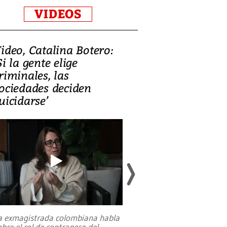
VIDEOS
ideo, Catalina Botero:
Video: Lula la
Si la gente elige
candidatura 
riminales, las
promesas de i
ociedades deciden
en defensa, ed
uicidarse’
tierras raras
a exmagistrada colombiana habla
Entre recuerdos y es
obre el rol de contrapeso del
referencias hacia sus