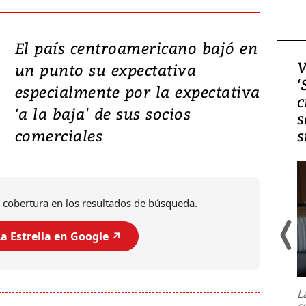
El país centroamericano bajó en
Video, Japón: Terremoto
V
un punto su expectativa
deja heridos y graves
‘
especialmente por la expectativa
daños en Kumamoto
c
‘a la baja' de sus socios
s
comerciales
s
 cobertura en los resultados de búsqueda.
a Estrella en Google ↗️
Un fuerte terremoto de magnitud
7,1 se registró este martes 28 de
julio en la prefectura de Kumamoto,
L
al sur de Japón, provocando una
s