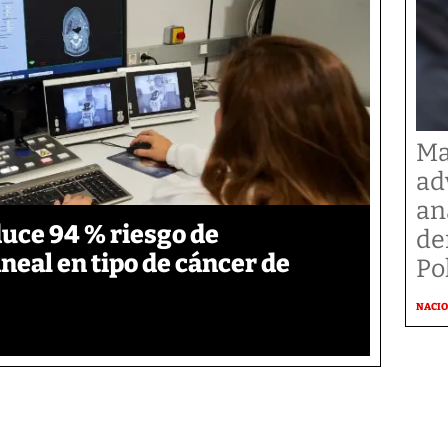
Ma
ad
an
duce 94 % riesgo de
de
neal en tipo de cáncer de
Po
NACI