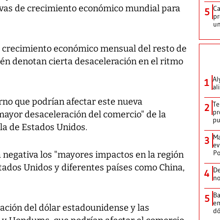
ivas de crecimiento económico mundial para
Ca
5
pr
un
e crecimiento económico mensual del resto de
n denotan cierta desaceleración en el ritmo
Al
1
al
erno que podrían afectar este nueva
Te
2
pr
ayor desaceleración del comercio" de la
p
la de Estados Unidos.
Ma
3
ev
Po
 negativa los "mayores impactos en la región
stados Unidos y diferentes países como China,
De
4
no
Ba
5
em
iación del dólar estadounidense y las
dó