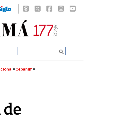
cional
Cepanim
 de