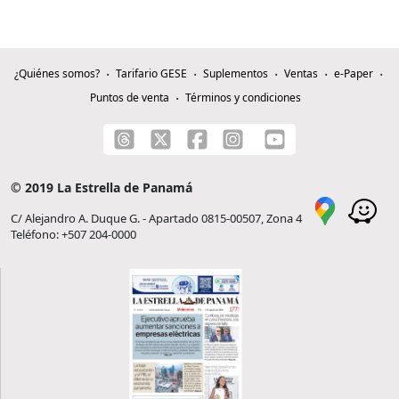
¿Quiénes somos?
Tarifario GESE
Suplementos
Ventas
e-Paper
Puntos de venta
Términos y condiciones
© 2019 La Estrella de Panamá
C/ Alejandro A. Duque G. - Apartado 0815-00507, Zona 4
Teléfono: +507 204-0000