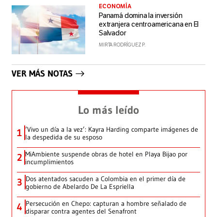
ECONOMÍA
Panamá domina la inversión
extranjera centroamericana en El
Salvador
MIRTA RODRÍGUEZ P.
VER MÁS NOTAS
Lo más leído
‘Vivo un día a la vez’: Kayra Harding comparte imágenes de
1
la despedida de su esposo
MiAmbiente suspende obras de hotel en Playa Bijao por
2
incumplimientos
Dos atentados sacuden a Colombia en el primer día de
3
gobierno de Abelardo De La Espriella
Persecución en Chepo: capturan a hombre señalado de
4
disparar contra agentes del Senafront