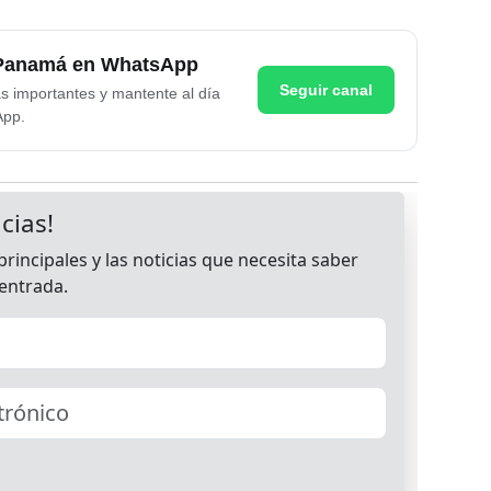
e Panamá en WhatsApp
Seguir canal
as importantes y mantente al día
App.