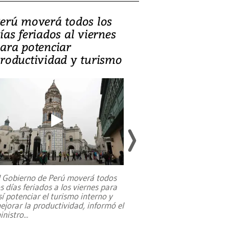
erú moverá todos los
Video, Catalin
ías feriados al viernes
‘Si la gente el
ara potenciar
criminales, la
roductividad y turismo
sociedades de
suicidarse’
l Gobierno de Perú moverá todos
os días feriados a los viernes para
La exmagistrada co
sí potenciar el turismo interno y
sobre el rol de contr
ejorar la productividad, informó el
periodismo, el derech
inistro
...
reformas constitucio
desafíos de nuevas t