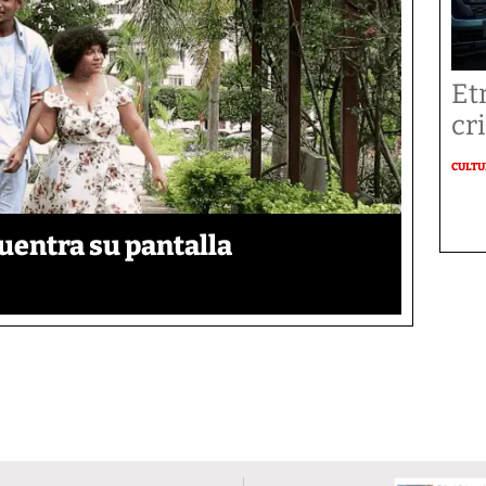
Et
cr
CULT
uentra su pantalla​