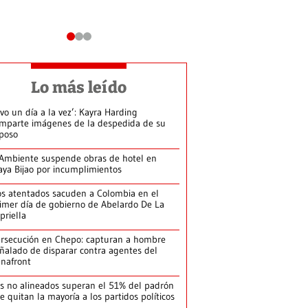
Lo más leído
ivo un día a la vez’: Kayra Harding
mparte imágenes de la despedida de su
poso
Ambiente suspende obras de hotel en
aya Bijao por incumplimientos
s atentados sacuden a Colombia en el
imer día de gobierno de Abelardo De La
priella
rsecución en Chepo: capturan a hombre
ñalado de disparar contra agentes del
nafront
s no alineados superan el 51% del padrón
le quitan la mayoría a los partidos políticos