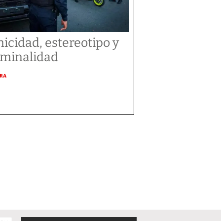
nicidad, estereotipo y
iminalidad
URA