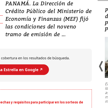
PANAMÁ. La Dirección de
Video: Lula lanza su
P
Crédito Público del Ministerio de
candidatura con
d
Economía y Finanzas (MEF) fijó
promesas de inversión
p
las condiciones del noveno
en defensa, educación y
p
tramo de emisión de ...
tierras raras
 cobertura en los resultados de búsqueda.
a Estrella en Google ↗️
E
l
Entre recuerdos y escuetas
a
referencias hacia sus adversarios, el
m
presidente de Brasil, Luiz Inácio Lula
m
fechas y requisitos para participar en los sorteos de
da Silva, oficializó este domingo su
candidatura
...