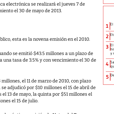
ca electrónica se realizará el jueves 7 de
miento el 30 de mayo de 2013.
El
1
Et
2
lico, esta es la novena emisión en el 2010.
El
3
hi
cuando se emitió $43.5 millones a un plazo de
y 
a una tasa de 3.5% y con vencimiento el 30 de
Sa
4
qu
De
5
millones, el 11 de marzo de 2010, con plazo
 se adjudicó por $10 millones el 15 de abril de
s el 13 de mayo, la quinta por $51 millones el
ones el 15 de julio.