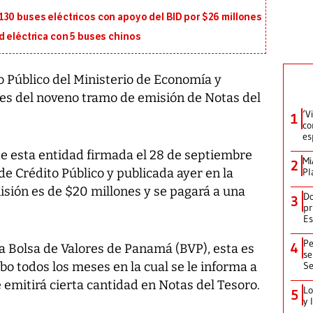
130 buses eléctricos con apoyo del BID por $26 millones
d eléctrica con 5 buses chinos
 Público del Ministerio de Economía y
nes del noveno tramo de emisión de Notas del
‘V
1
co
es
e esta entidad firmada el 28 de septiembre
Mi
2
de Crédito Público y publicada ayer en la
Pl
misión es de $20 millones y se pagará a una
Do
3
pr
Es
Pe
4
a Bolsa de Valores de Panamá (BVP), esta es
se
bo todos los meses en la cual se le informa a
Se
e emitirá cierta cantidad en Notas del Tesoro.
Lo
5
y 