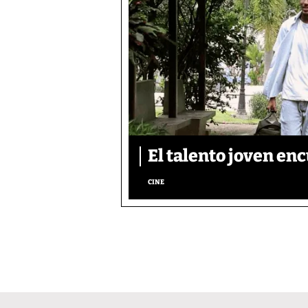
El talento joven enc
CINE