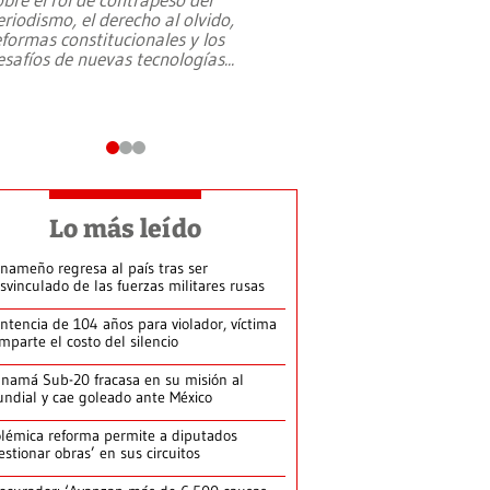
eriodismo, el derecho al olvido,
presidente de Brasil,
eformas constitucionales y los
da Silva, oficializó 
esafíos de nuevas tecnologías
...
candidatura
...
Lo más leído
nameño regresa al país tras ser
svinculado de las fuerzas militares rusas
ntencia de 104 años para violador, víctima
mparte el costo del silencio
namá Sub-20 fracasa en su misión al
ndial y cae goleado ante México
lémica reforma permite a diputados
estionar obras’ en sus circuitos