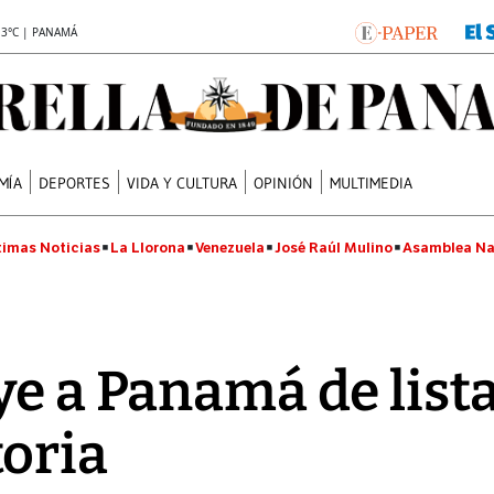
.3°C | PANAMÁ
MÍA
DEPORTES
VIDA Y CULTURA
OPINIÓN
MULTIMEDIA
timas Noticias
La Llorona
Venezuela
José Raúl Mulino
Asamblea Na
ye a Panamá de list
oria