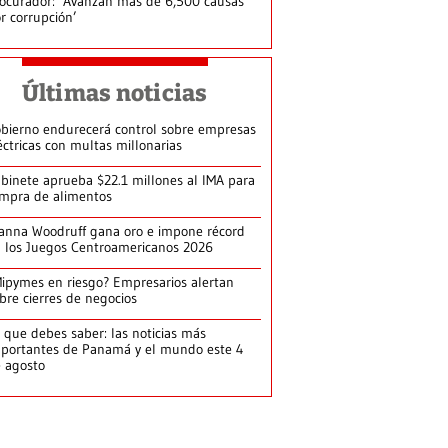
ocurador: ‘Avanzan más de 6,500 causas
r corrupción’
Últimas noticias
bierno endurecerá control sobre empresas
éctricas con multas millonarias
binete aprueba $22.1 millones al IMA para
mpra de alimentos
anna Woodruff gana oro e impone récord
 los Juegos Centroamericanos 2026
ipymes en riesgo? Empresarios alertan
bre cierres de negocios
 que debes saber: las noticias más
portantes de Panamá y el mundo este 4
 agosto