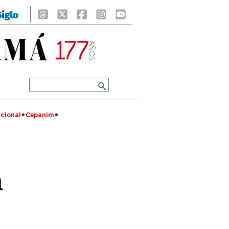
cional
Cepanim
a