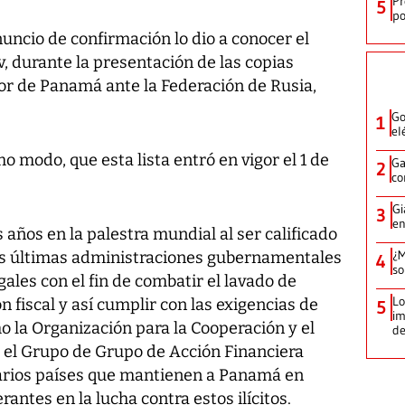
Pr
5
po
uncio de confirmación lo dio a conocer el
v, durante la presentación de las copias
r de Panamá ante la Federación de Rusia,
Go
1
el
 modo, que esta lista entró en vigor el 1 de
Ga
2
co
Gi
3
en
años en la palestra mundial al ser calificado
¿M
 las últimas administraciones gubernamentales
4
so
les con el fin de combatir el lavado de
Lo
ón fiscal y así cumplir con las exigencias de
5
im
 la Organización para la Cooperación y el
de
 el Grupo de Grupo de Acción Financiera
varios países que mantienen a Panamá en
rantes en la lucha contra estos ilícitos.