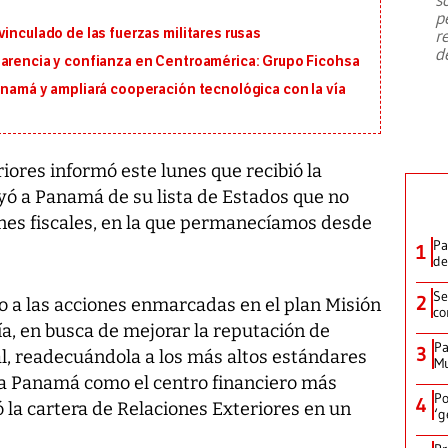
emergencia de gran
...
p
inculado de las fuerzas militares rusas
r
d
parencia y confianza en Centroamérica: Grupo Ficohsa
anamá y ampliará cooperación tecnológica con la vía
riores informó este lunes que recibió la
yó a Panamá de su lista de Estados que no
nes fiscales, en la que permanecíamos desde
Pa
1
de
Se
2
o a las acciones enmarcadas en el plan Misión
co
ía, en busca de mejorar la reputación de
Pa
3
al, readecuándola a los más altos estándares
Mu
 a Panamá como el centro financiero más
Po
4
ó la cartera de Relaciones Exteriores en un
‘g