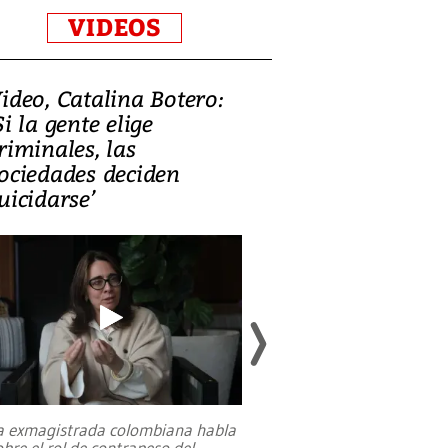
VIDEOS
ideo, Catalina Botero:
Video: Lula la
Si la gente elige
candidatura 
riminales, las
promesas de i
ociedades deciden
en defensa, ed
uicidarse’
tierras raras
a exmagistrada colombiana habla
Entre recuerdos y es
obre el rol de contrapeso del
referencias hacia sus