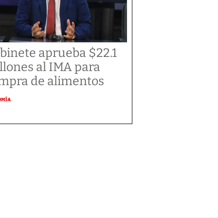
binete aprueba $22.1
llones al IMA para
mpra de alimentos
OMÍA