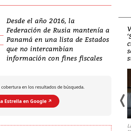
Desde el año 2016, la
Video, Japón: Terremoto
V
Federación de Rusia mantenía a
deja heridos y graves
‘
Panamá en una lista de Estados
daños en Kumamoto
c
que no intercambian
s
información con fines fiscales
s
 cobertura en los resultados de búsqueda.
a Estrella en Google ↗️
Un fuerte terremoto de magnitud
7,1 se registró este martes 28 de
julio en la prefectura de Kumamoto,
L
al sur de Japón, provocando una
s