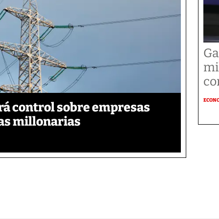
Ga
mi
co
ECON
á control sobre empresas
as millonarias