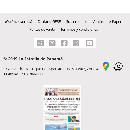
¿Quiénes somos?
Tarifario GESE
Suplementos
Ventas
e-Paper
Puntos de venta
Términos y condiciones
© 2019 La Estrella de Panamá
C/ Alejandro A. Duque G. - Apartado 0815-00507, Zona 4
Teléfono: +507 204-0000