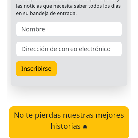
No te pierdas nuestras mejores
historias