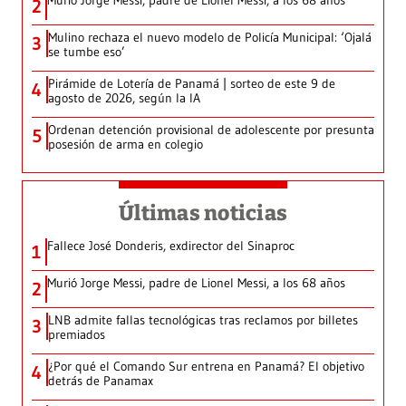
Murió Jorge Messi, padre de Lionel Messi, a los 68 años
2
Mulino rechaza el nuevo modelo de Policía Municipal: ‘Ojalá
3
se tumbe eso’
Pirámide de Lotería de Panamá | sorteo de este 9 de
4
agosto de 2026, según la IA
Ordenan detención provisional de adolescente por presunta
5
posesión de arma en colegio
Últimas noticias
Fallece José Donderis, exdirector del Sinaproc
1
Murió Jorge Messi, padre de Lionel Messi, a los 68 años
2
LNB admite fallas tecnológicas tras reclamos por billetes
3
premiados
¿Por qué el Comando Sur entrena en Panamá? El objetivo
4
detrás de Panamax