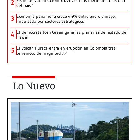
Sismo de 7,4 en Colombia: ¿es el más fuerte de la historia
2
del país?
Economía panameña crece 4.9% entre enero y mayo,
3
impulsada por sectores estratégicos
El demócrata Josh Green gana las primarias del estado de
4
Hawái
El Volcán Puracé entra en erupción en Colombia tras
5
terremoto de magnitud 7.4
Lo Nuevo