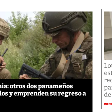
Lo
es
re
ia: otros dos panameños
pa
ados y emprenden su regreso a
de
INFOR