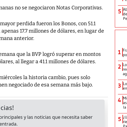
anas no se negociaron Notas Corporativas.
Ab
5
de
Pe
mayor perdida fueron los Bonos, con 51.1
apenas 17.7 millones de dólares, en lugar de
emana anterior.
Fr
1
 semana que la BVP logró superar en montos
po
ares, al llegar a 41.1 millones de dólares.
Lo
2
re
ag
 miércoles la historia cambio, pues solo
Lo
umen negociado de esa semana más bajo.
3
en
Mi
4
as
la
¿U
5
ri
P