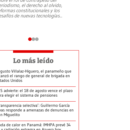
eriodismo, el derecho al olvido,
presidente de Brasil,
eformas constitucionales y los
da Silva, oficializó 
esafíos de nuevas tecnologías
...
candidatura
...
Lo más leído
gusto Villalaz-Higuero, el panameño que
canzó el rango de general de brigada en
tados Unidos
S advierte: el 18 de agosto vence el plazo
ra elegir el sistema de pensiones
ransparencia selectiva’: Guillermo García
vas responde a amenazas de denuncias en
n Miguelito
da de calor en Panamá: IMHPA prevé 34
 y radiación extrema en Azuero hoy