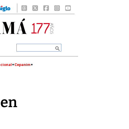
cional
Cepanim
 en