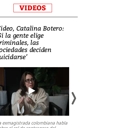
VIDEOS
ideo, Catalina Botero:
Video: Lula la
Si la gente elige
candidatura 
riminales, las
promesas de i
ociedades deciden
en defensa, ed
uicidarse’
tierras raras
a exmagistrada colombiana habla
Entre recuerdos y es
obre el rol de contrapeso del
referencias hacia sus