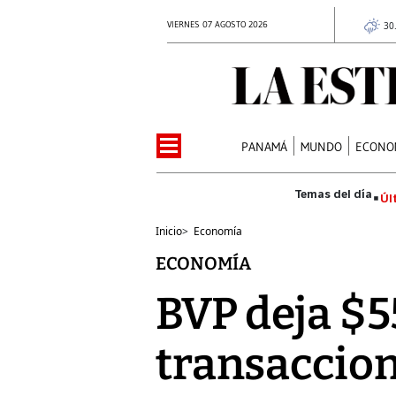
VIERNES 07 AGOSTO 2026
30
PANAMÁ
MUNDO
ECONO
Úl
Inicio
>
Economía
ECONOMÍA
BVP deja $5
transaccio