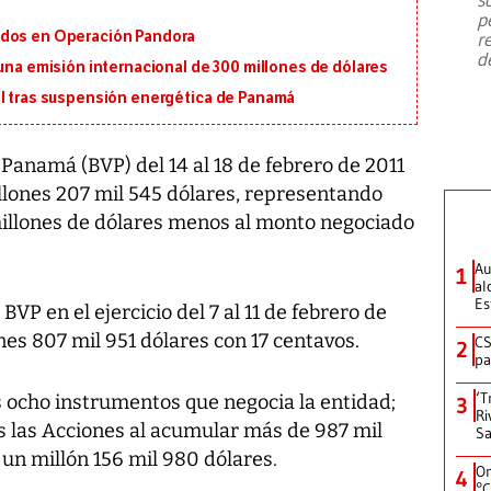
emergencia de gran
...
p
ados en Operación Pandora
r
d
 una emisión internacional de 300 millones de dólares
al tras suspensión energética de Panamá
Panamá (BVP) del 14 al 18 de febrero de 2011
llones 207 mil 545 dólares, representando
millones de dólares menos al monto negociado
Au
1
al
Es
P en el ejercicio del 7 al 11 de febrero de
nes 807 mil 951 dólares con 17 centavos.
CS
2
pa
‘T
os ocho instrumentos que negocia la entidad;
3
Ri
as las Acciones al acumular más de 987 mil
Sa
 un millón 156 mil 980 dólares.
On
4
°C