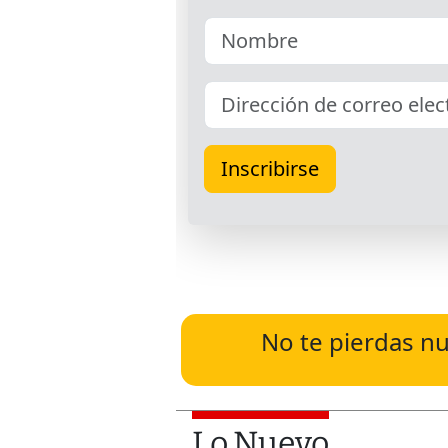
No te pierdas nu
Lo Nuevo