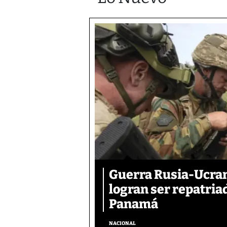
Guerra Rusia-Ucran
logran ser repatri
Panamá
NACIONAL