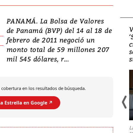
PANAMÁ. La Bolsa de Valores
Video, Japón: Terremoto
V
de Panamá (BVP) del 14 al 18 de
deja heridos y graves
‘
febrero de 2011 negoció un
daños en Kumamoto
c
monto total de 59 millones 207
s
mil 545 dólares, r...
s
 cobertura en los resultados de búsqueda.
a Estrella en Google ↗️
Un fuerte terremoto de magnitud
7,1 se registró este martes 28 de
julio en la prefectura de Kumamoto,
L
al sur de Japón, provocando una
s