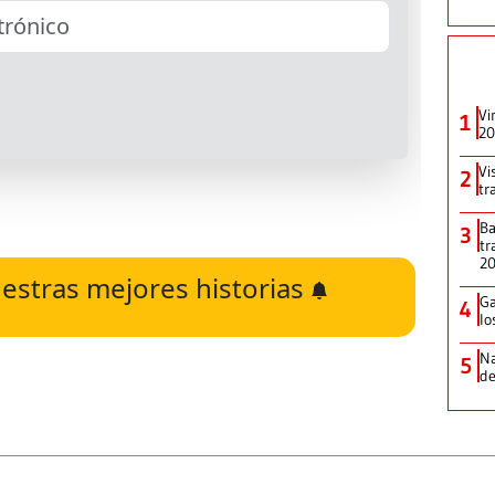
Vi
1
20
Vi
2
tr
Ba
3
tr
2
estras mejores historias
Ga
4
lo
Na
5
de