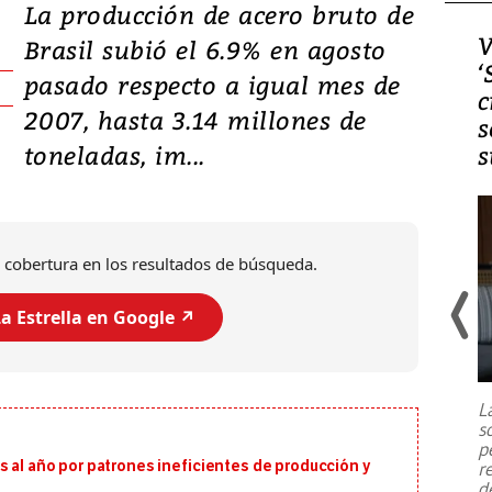
La producción de acero bruto de
Video, Japón: Terremoto
V
Brasil subió el 6.9% en agosto
deja heridos y graves
‘
pasado respecto a igual mes de
daños en Kumamoto
c
2007, hasta 3.14 millones de
s
toneladas, im...
s
 cobertura en los resultados de búsqueda.
a Estrella en Google ↗️
Un fuerte terremoto de magnitud
7,1 se registró este martes 28 de
julio en la prefectura de Kumamoto,
L
al sur de Japón, provocando una
s
emergencia de gran
...
p
s al año por patrones ineficientes de producción y
r
d