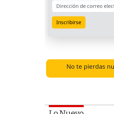
No te pierdas nu
Lo Nuevo