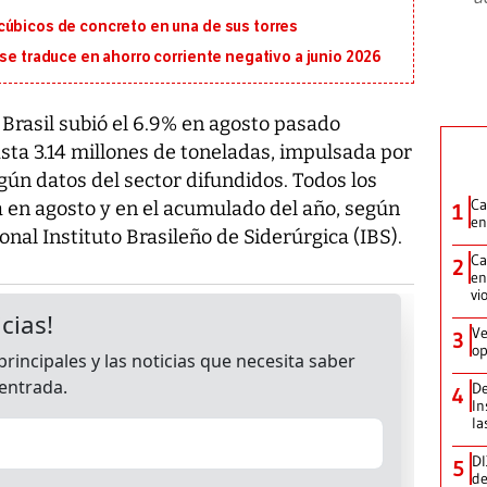
cúbicos de concreto en una de sus torres
 se traduce en ahorro corriente negativo a junio 2026
Brasil subió el 6.9% en agosto pasado
sta 3.14 millones de toneladas, impulsada por
egún datos del sector difundidos. Todos los
Ca
a en agosto y en el acumulado del año, según
1
en
onal Instituto Brasileño de Siderúrgica (IBS).
Ca
2
en
vi
Ve
3
op
De
4
In
la
DI
5
de