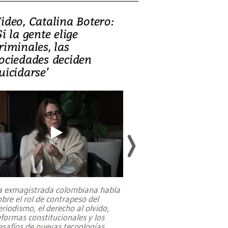
ideo, Catalina Botero:
Video: Lula la
Si la gente elige
candidatura 
riminales, las
promesas de i
ociedades deciden
en defensa, ed
uicidarse’
tierras raras
a exmagistrada colombiana habla
Entre recuerdos y es
obre el rol de contrapeso del
referencias hacia sus
eriodismo, el derecho al olvido,
presidente de Brasil,
eformas constitucionales y los
da Silva, oficializó 
esafíos de nuevas tecnologías
...
candidatura
...