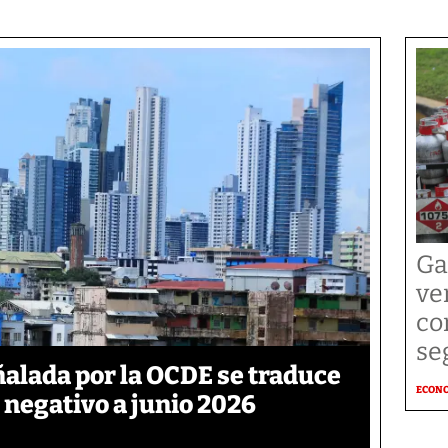
Ga
ve
co
se
ñalada por la OCDE se traduce
ECON
 negativo a junio 2026