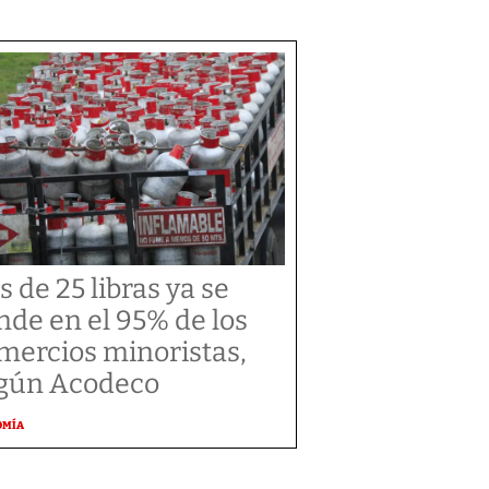
s de 25 libras ya se
nde en el 95% de los
mercios minoristas,
gún Acodeco
OMÍA