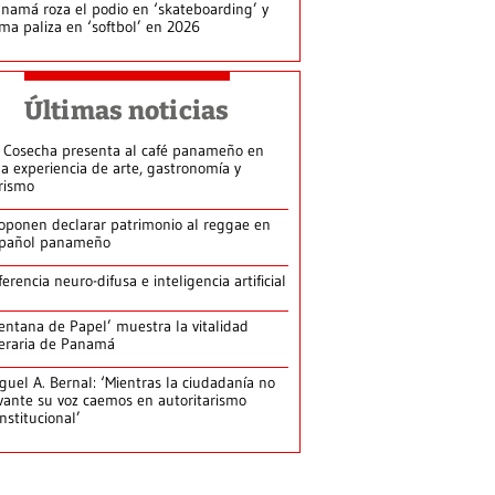
namá roza el podio en ‘skateboarding’ y
rma paliza en ‘softbol’ en 2026
Últimas noticias
 Cosecha presenta al café panameño en
a experiencia de arte, gastronomía y
rismo
oponen declarar patrimonio al reggae en
pañol panameño
ferencia neuro-difusa e inteligencia artificial
entana de Papel’ muestra la vitalidad
teraria de Panamá
guel A. Bernal: ‘Mientras la ciudadanía no
vante su voz caemos en autoritarismo
nstitucional’