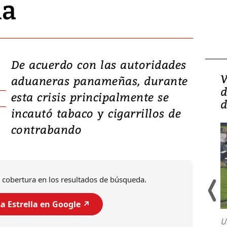
ia
De acuerdo con las autoridades
Isidro Carbonell,
V
aduaneras panameñas, durante
director de la Lotería:
d
esta crisis principalmente se
‘Vamos a ser más
d
incautó tabaco y cigarrillos de
transparentes, tengan fe
contrabando
 cobertura en los resultados de búsqueda.
a Estrella en Google ↗️
U