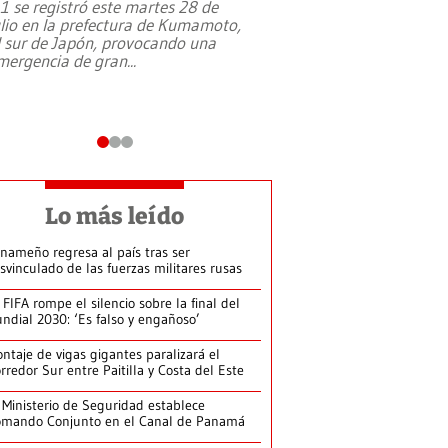
,1 se registró este martes 28 de
Estados Unidos ha a
ulio en la prefectura de Kumamoto,
un dólar y durante 9
l sur de Japón, provocando una
el terreno para su 
mergencia de gran
...
en Jerusalén Oeste, 
perteneció hasta
...
Lo más leído
nameño regresa al país tras ser
svinculado de las fuerzas militares rusas
 FIFA rompe el silencio sobre la final del
ndial 2030: ‘Es falso y engañoso’
ntaje de vigas gigantes paralizará el
rredor Sur entre Paitilla y Costa del Este
 Ministerio de Seguridad establece
mando Conjunto en el Canal de Panamá