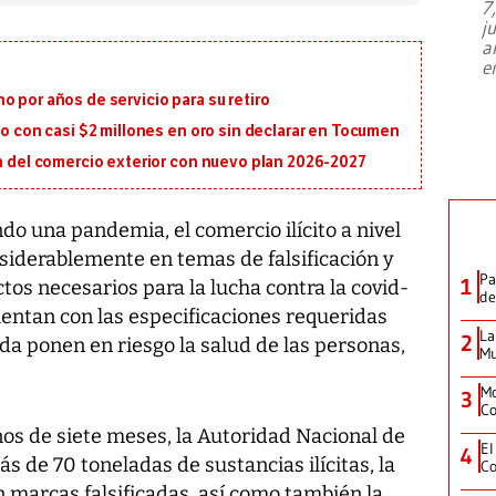
7
El director de la Lotería Nacional de
j
Beneficencia habla de la lotería
a
clandestina, auditorías internas y su
e
plan para modernizar la institución
o por años de servicio para su retiro
ro con casi $2 millones en oro sin declarar en Tocumen
ón del comercio exterior con nuevo plan 2026-2027
do una pandemia, el comercio ilícito a nivel
iderablemente en temas de falsificación y
Pa
1
tos necesarios para la lucha contra la covid-
de
uentan con las especificaciones requeridas
La
2
uda ponen en riesgo la salud de las personas,
Mu
Mo
3
Co
s de siete meses, la Autoridad Nacional de
El
4
 de 70 toneladas de sustancias ilícitas, la
Co
 marcas falsificadas, así como también la