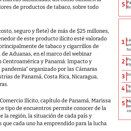
Pa
5
ores de productos de tabaco, sobre todo
fi
osto, seguro y flete) de más de $25 millones,
edor de este producto ilícito esté valorado
La
1
un
incipalmente de tabaco y cigarrillos de
tu
d de Aduanas, en el marco del webinar
Pr
2
 en Centroamérica y Panamá: Impacto y
es
e pandemia” organizado por las Cámaras
In
3
trias de Panamá, Costa Rica, Nicaragua,
ras.
‘V
4
li
 Comercio Ilícito, capítulo de Panamá, Marissa
Mi
5
le
te tipo de encuentros permite conocer de la
co
e la región, la situación de cada país y
s que cada uno ha emprendido para la lucha