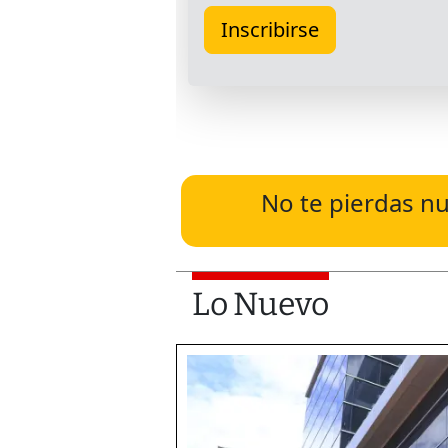
No te pierdas nu
Lo Nuevo