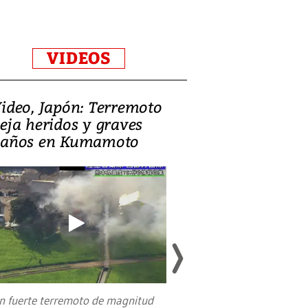
VIDEOS
ideo, Japón: Terremoto
Israel regala 
eja heridos y graves
nueva embaja
años en Kumamoto
Jerusalén sob
familias pales
n fuerte terremoto de magnitud