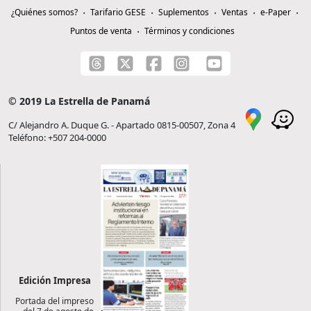
¿Quiénes somos?
Tarifario GESE
Suplementos
Ventas
e-Paper
Puntos de venta
Términos y condiciones
© 2019 La Estrella de Panamá
C/ Alejandro A. Duque G. - Apartado 0815-00507, Zona 4
Teléfono: +507 204-0000
Edición Impresa
Portada del impreso