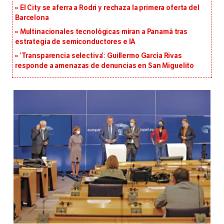
El City se aferra a Rodri y rechaza la primera oferta del
Barcelona
Multinacionales tecnológicas miran a Panamá tras
estrategia de semiconductores e IA
‘Transparencia selectiva’: Guillermo García Rivas
responde a amenazas de denuncias en San Miguelito