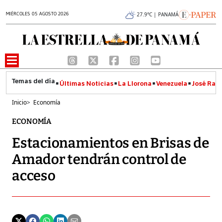
MIÉRCOLES 05 AGOSTO 2026
27.9°C | PANAMÁ
Últimas Noticias
La Llorona
Venezuela
José Raúl
Inicio
>
Economía
ECONOMÍA
Estacionamientos en Brisas de
Amador tendrán control de
acceso