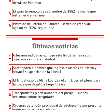
3
detrás de Panamax
El gran terremoto de septiembre de 1882: la noche que
4
estremeció a Panamá
Pirámide de Lotería de Panamá | sorteo de este 9 de
5
agosto de 2026, según la IA
Últimas noticias
Artesanos indígenas exhiben este fin de semana sus
1
creaciones en Plaza Catedral
Aprehenden a hombre que ingresó a las vías del Metro y
2
provocó suspensión de la Línea 1
El fin del caso de María Lourdes Afiuni: Libertad plena para
3
la jueza que desafió a Hugo Chávez
Transportistas piden aumento del pasaje; usuarios
4
reclaman cobros irregulares
Ordenan detención provisional de adolescente por presunta
5
posesión de arma en colegio