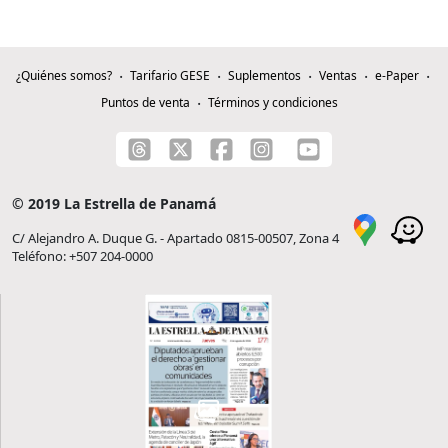
¿Quiénes somos?
Tarifario GESE
Suplementos
Ventas
e-Paper
Puntos de venta
Términos y condiciones
© 2019 La Estrella de Panamá
C/ Alejandro A. Duque G. - Apartado 0815-00507, Zona 4
Teléfono: +507 204-0000