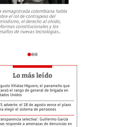
a exmagistrada colombiana habla
Entre recuerdos y es
obre el rol de contrapeso del
referencias hacia sus
eriodismo, el derecho al olvido,
presidente de Brasil,
eformas constitucionales y los
da Silva, oficializó 
esafíos de nuevas tecnologías
...
candidatura
...
Lo más leído
gusto Villalaz-Higuero, el panameño que
canzó el rango de general de brigada en
tados Unidos
S advierte: el 18 de agosto vence el plazo
ra elegir el sistema de pensiones
ransparencia selectiva’: Guillermo García
vas responde a amenazas de denuncias en