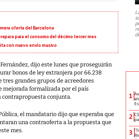
7,1 se registró este martes 28 de
julio en la prefectura de Kumamoto,
L
al sur de Japón, provocando una
s
emergencia de gran
...
p
primera oferta del Barcelona
r
d
repara para el consumo del décimo tercer mes
ita con nuevo envío masivo
 Fernández, dijo este lunes que proseguirán
urar bonos de ley extranjera por 66.238
ue tres grandes grupos de acreedores
e mejorada formalizada por el país
Au
1
 contrapropuesta conjunta.
al
Es
 Pública, el mandatario dijo que esperaba que
CS
2
pa
ntaran una contraoferta a la propuesta que
este mes.
‘T
3
Ri