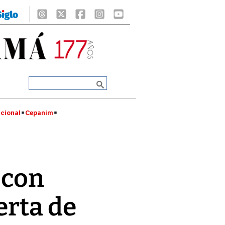
cional
Cepanim
 con
erta de