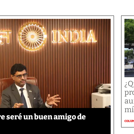
¿Q
pr
au
mí
re seré un buen amigo de
COLU