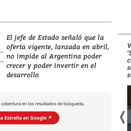
El jefe de Estado señaló que la
Video, Japón: Terremoto
V
oferta vigente, lanzada en abril,
deja heridos y graves
‘
no impide al Argentina poder
daños en Kumamoto
c
crecer y poder invertir en el
s
desarrollo
s
 cobertura en los resultados de búsqueda.
a Estrella en Google ↗️
Un fuerte terremoto de magnitud