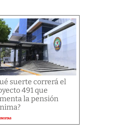
ué suerte correrá el
oyecto 491 que
menta la pensión
nima?
MNISTAS