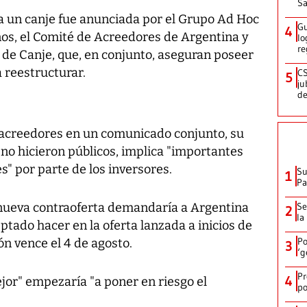
Sa
ia un canje fue anunciada por el Grupo Ad Hoc
Gu
4
os, el Comité de Acreedores de Argentina y
lo
re
de Canje, que, en conjunto, aseguran poseer
a reestructurar.
CS
5
ju
de
 acreedores en un comunicado conjunto, su
no hicieron públicos, implica "importantes
" por parte de los inversores.
Su
1
P
a nueva contraoferta demandaría a Argentina
Se
2
la
ptado hacer en la oferta lanzada a inicios de
Po
n vence el 4 de agosto.
3
‘g
Pr
4
jor" empezaría "a poner en riesgo el
po