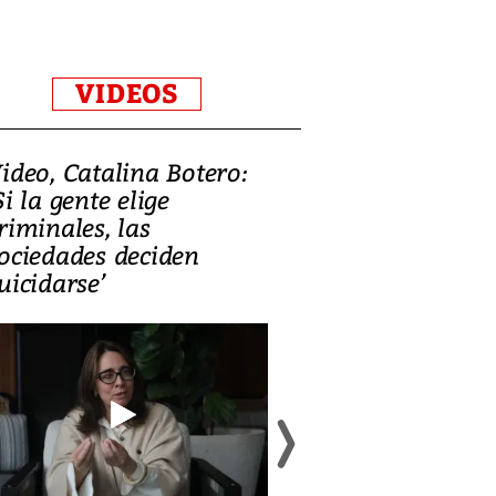
VIDEOS
ideo, Catalina Botero:
Video: Lula la
Si la gente elige
candidatura 
riminales, las
promesas de i
ociedades deciden
en defensa, ed
uicidarse’
tierras raras