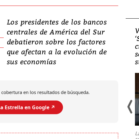
Los presidentes de los bancos
Video, Japón: Terremoto
V
centrales de América del Sur
deja heridos y graves
‘
debatieron sobre los factores
daños en Kumamoto
c
que afectan a la evolución de
s
sus economías
s
 cobertura en los resultados de búsqueda.
a Estrella en Google ↗️
Un fuerte terremoto de magnitud
7,1 se registró este martes 28 de
julio en la prefectura de Kumamoto,
L
al sur de Japón, provocando una
s