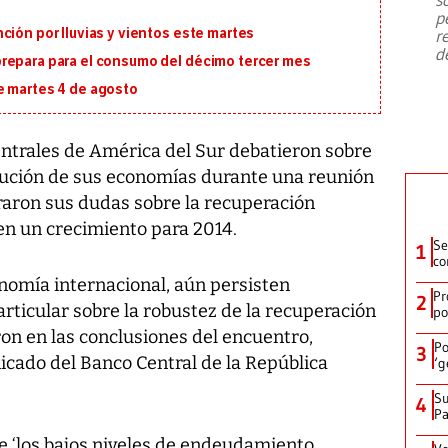
emergencia de gran
...
p
ción por lluvias y vientos este martes
r
d
repara para el consumo del décimo tercer mes
e martes 4 de agosto
entrales de América del Sur debatieron sobre
olución de sus economías durante una reunión
raron sus dudas sobre la recuperación
en un crecimiento para 2014.
Se
1
co
onomía internacional, aún persisten
Pr
2
rticular sobre la robustez de la recuperación
po
ron en las conclusiones del encuentro,
Po
3
icado del Banco Central de la República
‘g
Su
4
P
e ‘los bajos niveles de endeudamiento