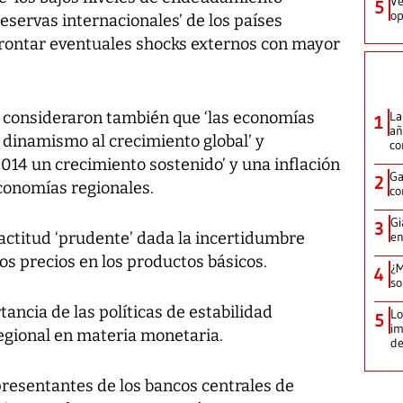
Ve
5
op
eservas internacionales’ de los países
frontar eventuales shocks externos con mayor
es consideraron también que ‘las economías
La
1
añ
dinamismo al crecimiento global’ y
c
014 un crecimiento sostenido’ y una inflación
Ga
2
economías regionales.
co
Gi
3
actitud ‘prudente’ dada la incertidumbre
en
 los precios en los productos básicos.
¿M
4
so
ancia de las políticas de estabilidad
Lo
5
im
regional en materia monetaria.
de
presentantes de los bancos centrales de