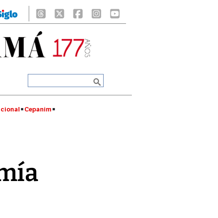
cional
Cepanim
omía