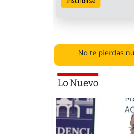
No te pierdas nu
Lo Nuevo