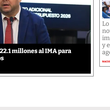
Lo
no
im
y 
2.1 millones al IMA para
ag
os
NACI