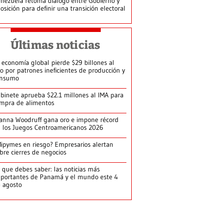
nezuela retoma diálogo entre Gobierno y
osición para definir una transición electoral
Últimas noticias
 economía global pierde $29 billones al
o por patrones ineficientes de producción y
onsumo
binete aprueba $22.1 millones al IMA para
mpra de alimentos
anna Woodruff gana oro e impone récord
 los Juegos Centroamericanos 2026
ipymes en riesgo? Empresarios alertan
bre cierres de negocios
 que debes saber: las noticias más
portantes de Panamá y el mundo este 4
 agosto