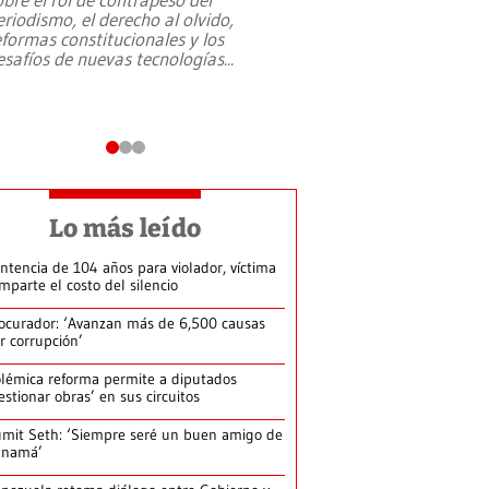
eriodismo, el derecho al olvido,
presidente de Brasil,
eformas constitucionales y los
da Silva, oficializó 
esafíos de nuevas tecnologías
...
candidatura
...
Lo más leído
ntencia de 104 años para violador, víctima
mparte el costo del silencio
ocurador: ‘Avanzan más de 6,500 causas
r corrupción’
lémica reforma permite a diputados
estionar obras’ en sus circuitos
mit Seth: ‘Siempre seré un buen amigo de
anamá’