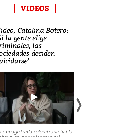
VIDEOS
ideo, Catalina Botero:
Video: Lula la
Si la gente elige
candidatura 
riminales, las
promesas de i
ociedades deciden
en defensa, ed
uicidarse’
tierras raras
a exmagistrada colombiana habla
Entre recuerdos y es
obre el rol de contrapeso del
referencias hacia sus