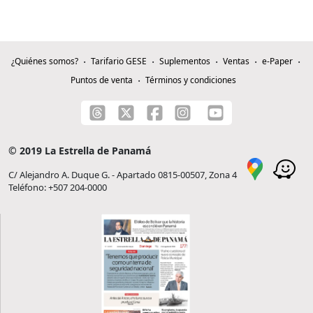
¿Quiénes somos?
Tarifario GESE
Suplementos
Ventas
e-Paper
Puntos de venta
Términos y condiciones
© 2019 La Estrella de Panamá
C/ Alejandro A. Duque G. - Apartado 0815-00507, Zona 4
Teléfono: +507 204-0000