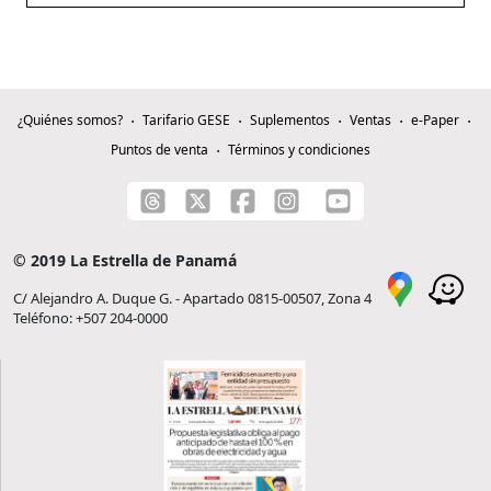
¿Quiénes somos?
Tarifario GESE
Suplementos
Ventas
e-Paper
Puntos de venta
Términos y condiciones
© 2019 La Estrella de Panamá
C/ Alejandro A. Duque G. - Apartado 0815-00507, Zona 4
Teléfono: +507 204-0000