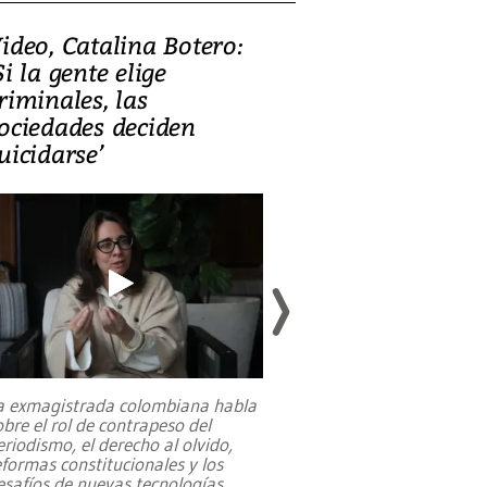
ideo, Catalina Botero:
Video: Lula la
Si la gente elige
candidatura 
riminales, las
promesas de i
ociedades deciden
en defensa, ed
uicidarse’
tierras raras
a exmagistrada colombiana habla
Entre recuerdos y es
obre el rol de contrapeso del
referencias hacia sus
eriodismo, el derecho al olvido,
presidente de Brasil,
eformas constitucionales y los
da Silva, oficializó 
esafíos de nuevas tecnologías
...
candidatura
...