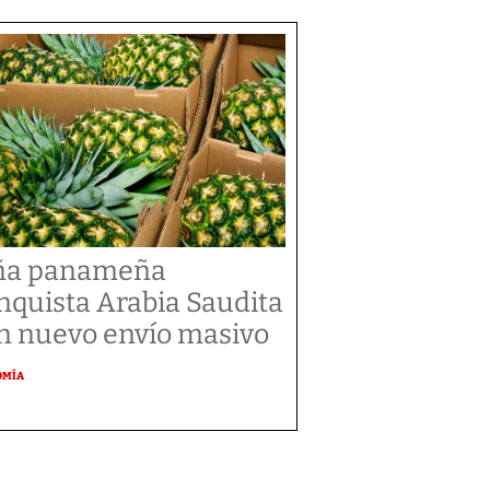
ña panameña
nquista Arabia Saudita
n nuevo envío masivo
OMÍA