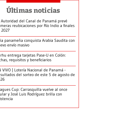
Últimas noticias
 Autoridad del Canal de Panamá prevé
imeras reubicaciones por Río Indio a finales
 2027
ña panameña conquista Arabia Saudita con
evo envío masivo
arhu entrega tarjetas Pase-U en Colón:
chas, requisitos y beneficiarios
 VIVO | Lotería Nacional de Panamá -
sultados del sorteo de este 5 de agosto de
026
agues Cup: Carrasquilla vuelve al once
tular y José Luis Rodríguez brilla con
istencia