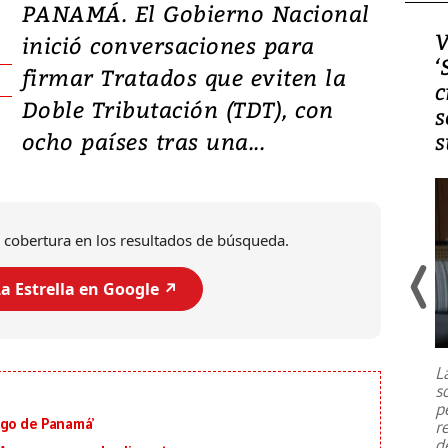
PANAMÁ. El Gobierno Nacional
Video, Japón: Terremoto
V
inició conversaciones para
deja heridos y graves
‘
firmar Tratados que eviten la
daños en Kumamoto
c
Doble Tributación (TDT), con
s
ocho países tras una...
s
 cobertura en los resultados de búsqueda.
a Estrella en Google ↗️
Un fuerte terremoto de magnitud
7,1 se registró este martes 28 de
julio en la prefectura de Kumamoto,
L
al sur de Japón, provocando una
s
emergencia de gran
...
p
igo de Panamá’
r
d