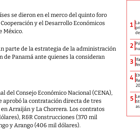
ses se dieron en el merco del quinto foro
a Cooperación y el Desarrollo Económicos
La
1
pr
e México.
de
Pi
2
n parte de la estrategia de la administración
nu
en de Panamá ante quienes la consideran
If
3
fe
EN
4
Re
2
nal del Consejo Económico Nacional (CENA),
Le
5
aprobó la contratación directa de tres
ti
as
en Arraiján y La Chorrera. Los contratos
dólares), R&R Construcciones (370 mil
ngo y Arango (406 mil dólares).