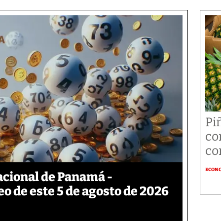
Pi
co
co
ECON
acional de Panamá -
eo de este 5 de agosto de 2026