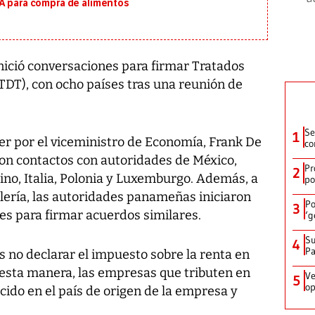
MA para compra de alimentos
ició conversaciones para firmar Tratados
(TDT), con ocho países tras una reunión de
Se
1
er por el viceministro de Economía, Frank De
co
ron contactos con autoridades de México,
Pr
2
ino, Italia, Polonia y Luxemburgo. Además, a
po
llería, las autoridades panameñas iniciaron
Po
3
es para firmar acuerdos similares.
‘g
Su
4
P
 no declarar el impuesto sobre la renta en
esta manera, las empresas que tributen en
Ve
5
op
ido en el país de origen de la empresa y