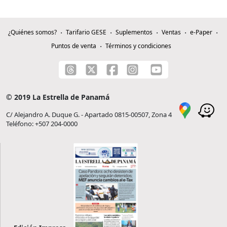
¿Quiénes somos?
Tarifario GESE
Suplementos
Ventas
e-Paper
Puntos de venta
Términos y condiciones
© 2019 La Estrella de Panamá
C/ Alejandro A. Duque G. - Apartado 0815-00507, Zona 4
Teléfono: +507 204-0000