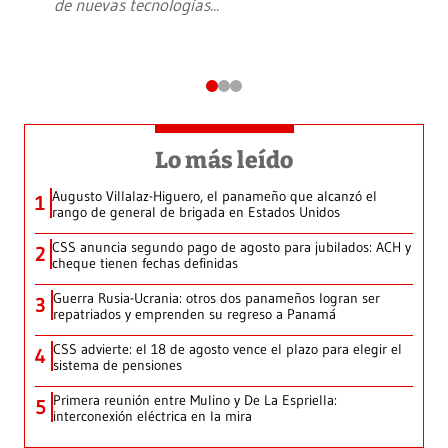
de nuevas tecnologías
...
Lo más leído
Augusto Villalaz-Higuero, el panameño que alcanzó el
1
rango de general de brigada en Estados Unidos
CSS anuncia segundo pago de agosto para jubilados: ACH y
2
cheque tienen fechas definidas
Guerra Rusia-Ucrania: otros dos panameños logran ser
3
repatriados y emprenden su regreso a Panamá
CSS advierte: el 18 de agosto vence el plazo para elegir el
4
sistema de pensiones
Primera reunión entre Mulino y De La Espriella:
5
interconexión eléctrica en la mira