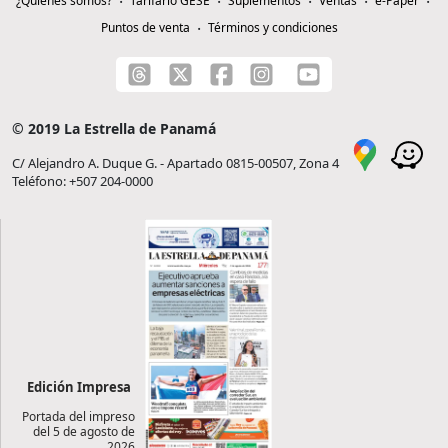
¿Quiénes somos?
Tarifario GESE
Suplementos
Ventas
e-Paper
Puntos de venta
Términos y condiciones
© 2019 La Estrella de Panamá
C/ Alejandro A. Duque G. - Apartado 0815-00507, Zona 4
Teléfono: +507 204-0000
Edición Impresa
Portada del impreso
del 5 de agosto de
2026